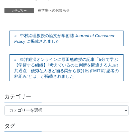
在学生へのお知らせ
カテゴリー
中村絵理教授の論文が学術誌
Journal of Consumer
Policy
に掲載されました
東洋経済オンラインに原田勉教授の記事「5分で学ぶ
【学習する組織】｢考えているのに判断を間違える人｣の
共通点…優秀な人ほど陥る罠から抜け出すMIT流”思考の
枠組み”とは」が掲載されました
カテゴリー
カ
テ
ゴ
タグ
リ