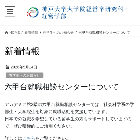
コ
ナ
ン
ビ
テ
ゲ
ン
ー
ツ
シ
HOME
新着情報
在学生へのお知らせ
六甲台就職相談センターについて
に
ョ
移
ン
新着情報
動
に
移
動
2026年5月14日
在学生へのお知らせ
六甲台就職相談センターについて
アカデミア館2階の六甲台就職相談センターでは、社会科学系の学
部生・大学院生を対象に就職活動を支援しています。
日本での就職を希望している留学生の方もサポートしていますの
で、ぜひ積極的にご活用ください。
詳しくは
こちら
をご覧ください。