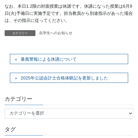
なお、本日1.2限の対面授業は休講です。休講になった授業は6月9
日(火)予備日に実施予定です。担当教員から別途指示があった場合
は、その指示に従ってください。
在学生へのお知らせ
カテゴリー
暴風警報による休講について
2025年公認会計士合格体験記を更新しました
カテゴリー
カ
テ
ゴ
タグ
リ
ー