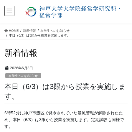
コ
ナ
ン
ビ
テ
ゲ
ン
ー
ツ
シ
HOME
新着情報
在学生へのお知らせ
に
ョ
本日（6/3）は3限から授業を実施します。
移
ン
動
に
新着情報
移
動
2026年6月3日
在学生へのお知らせ
本日（6/3）は3限から授業を実施しま
す。
6時52分に神戸市灘区で発令されていた暴風警報が解除されたた
め、本日（6/3）は3限から授業を実施します。定期試験も同様で
す。