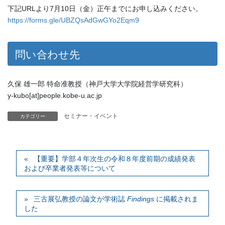
下記URLより7月10日（金）正午までにお申し込みください。
https://forms.gle/UBZQsAdGwGYo2Eqm9
問い合わせ先
久保 雄一郎 特命准教授（神戸大学大学院経営学研究科）
y-kubo[at]people.kobe-u.ac.jp
セミナー・イベント
カテゴリー
【重要】学部４年次生の令和８年度前期の成績発表
および卒業者発表等について
三古展弘教授の論文が学術誌
Findings
に掲載されま
した