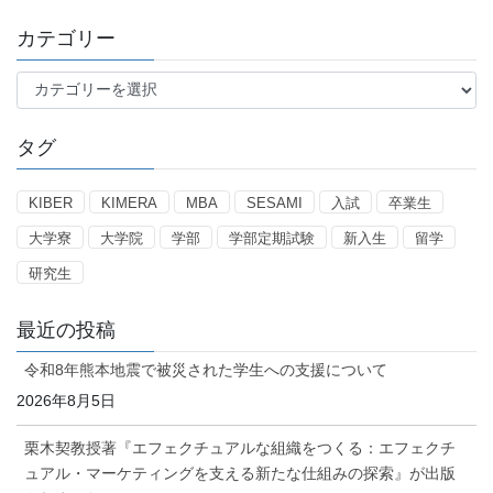
カテゴリー
カ
テ
ゴ
タグ
リ
ー
KIBER
KIMERA
MBA
SESAMI
入試
卒業生
大学寮
大学院
学部
学部定期試験
新入生
留学
研究生
最近の投稿
令和8年熊本地震で被災された学生への支援について
2026年8月5日
栗木契教授著『エフェクチュアルな組織をつくる：エフェクチ
ュアル・マーケティングを支える新たな仕組みの探索』が出版