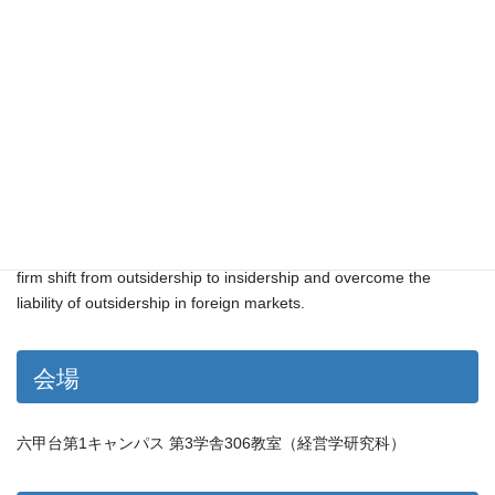
Abstract
How do family values shape the way family firms expand across
borders? Drawing on a longitudinal, single-case study of a
second-generation, Netherlands-based family business, this study
develops a process model of “values-based internationalisation.”
It shows how explicit family values — trust, honesty, respect, and
integrity — cultivate trust within international networks, helping the
firm shift from outsidership to insidership and overcome the
liability of outsidership in foreign markets.
会場
六甲台第1キャンパス 第3学舎306教室（経営学研究科）