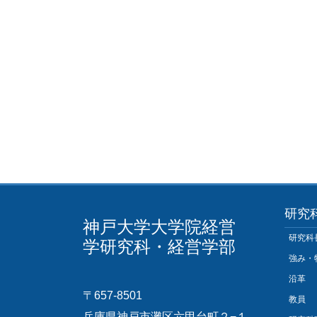
研究
神戸大学大学院経営
研究科
学研究科・経営学部
強み・
沿革
〒657-8501
教員
兵庫県神戸市灘区六甲台町２−１