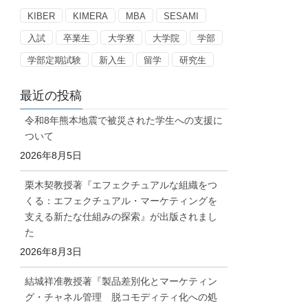
ー
KIBER
KIMERA
MBA
SESAMI
入試
卒業生
大学寮
大学院
学部
学部定期試験
新入生
留学
研究生
最近の投稿
令和8年熊本地震で被災された学生への支援に
ついて
2026年8月5日
栗木契教授著『エフェクチュアルな組織をつ
くる：エフェクチュアル・マーケティングを
支える新たな仕組みの探索』が出版されまし
た
2026年8月3日
結城祥准教授著『製品差別化とマーケティン
グ・チャネル管理 脱コモディティ化への処