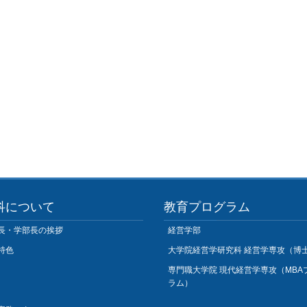
科について
教育プログラム
長・学部長の挨拶
経営学部
特色
大学院経営学研究科 経営学専攻（博
専門職大学院 現代経営学専攻（MBA
ラム）