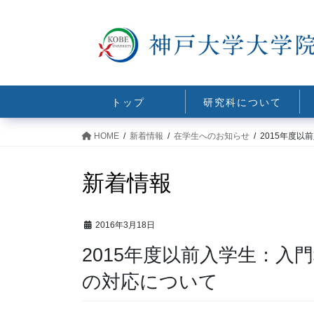
コ
ナ
ン
ビ
テ
ゲ
ン
ー
ツ
シ
に
ョ
トップ
研究科について
移
ン
動
に
HOME
新着情報
在学生へのお知らせ
2015年度
移
動
新着情報
2016年3月18日
2015年度以前入学生：入
の対応について