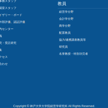
事務スタッフ
教員
成室スタッフ
経営学分野
イザリー・ボード
会計学分野
外部評価、認証評価
商学分野
内センター
配置教員
義
協力/連携講座教員等
究・受託研究
研究員
集
名誉教授・特別功労者
クセス
合わせ
©
Copyright
神戸大学大学院経営学研究科 All Rights Reserved.