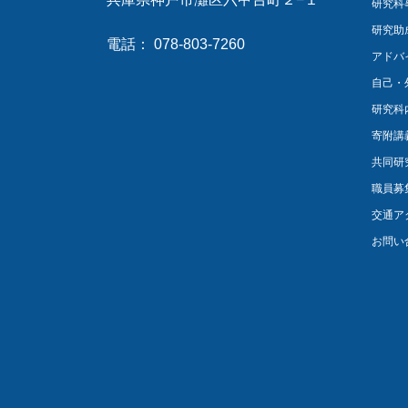
研究科
研究助
電話： 078-803-7260
アドバ
自己・
研究科
寄附講
共同研
職員募
交通ア
お問い