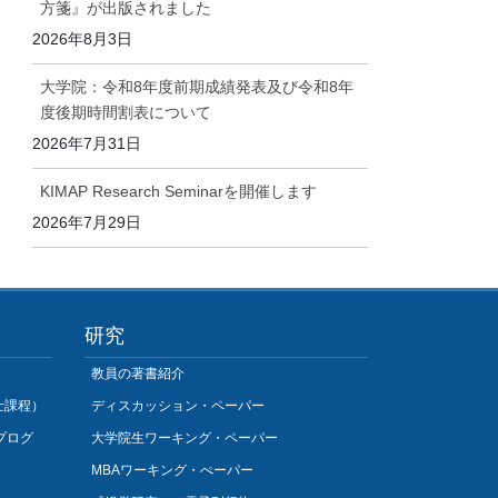
方箋』が出版されました
2026年8月3日
大学院：令和8年度前期成績発表及び令和8年
度後期時間割表について
2026年7月31日
KIMAP Research Seminarを開催します
2026年7月29日
研究
教員の著書紹介
士課程）
ディスカッション・ペーパー
プログ
大学院生ワーキング・ペーパー
MBAワーキング・ぺーパー