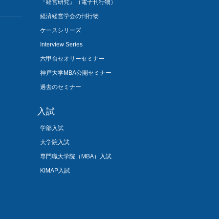
『経営研究』（電子刊行物）
経済経営学会の刊行物
ケースシリーズ
Interview Series
六甲台セオリーセミナー
神戸大学MBA公開セミナー
過去のセミナー
入試
学部入試
大学院入試
専門職大学院（MBA）入試
KIMAP入試