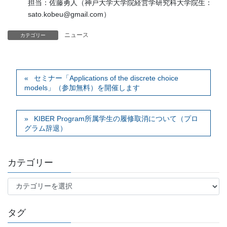
担当：佐藤勇人（神戸大学大学院経営学研究科大学院生：
sato.kobeu@gmail.com）
ニュース
カテゴリー
セミナー「Applications of the discrete choice
models」（参加無料）を開催します
KIBER Program所属学生の履修取消について（プロ
グラム辞退）
カテゴリー
カ
テ
ゴ
タグ
リ
ー