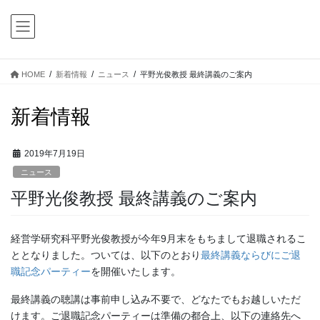
コ
ナ
ン
ビ
テ
ゲ
ン
ー
ツ
シ
HOME
新着情報
ニュース
平野光俊教授 最終講義のご案内
に
ョ
移
ン
新着情報
動
に
移
動
2019年7月19日
ニュース
平野光俊教授 最終講義のご案内
経営学研究科平野光俊教授が今年9月末をもちまして退職されるこ
ととなりました。ついては、以下のとおり
最終講義ならびにご退
職記念パーティー
を開催いたします。
最終講義の聴講は事前申し込み不要で、どなたでもお越しいただ
けます。ご退職記念パーティーは準備の都合上、以下の連絡先へ