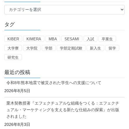
カ
テ
ゴ
タグ
リ
ー
KIBER
KIMERA
MBA
SESAMI
入試
卒業生
大学寮
大学院
学部
学部定期試験
新入生
留学
研究生
最近の投稿
令和8年熊本地震で被災された学生への支援について
2026年8月5日
栗木契教授著『エフェクチュアルな組織をつくる：エフェクチ
ュアル・マーケティングを支える新たな仕組みの探索』が出版
されました
2026年8月3日