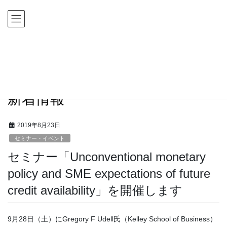
コ
ナ
ン
ビ
テ
ゲ
ン
ー
ツ
シ
HOME
新着情報
セミナー・イベント
に
ョ
セミナー「Unconventional monetary policy and SME expectations of future credit
移
ン
availability」を開催します
動
に
移
新着情報
動
2019年8月23日
セミナー・イベント
セミナー「Unconventional monetary
policy and SME expectations of future
credit availability」を開催します
9月28日（土）にGregory F Udell氏（Kelley School of Business）