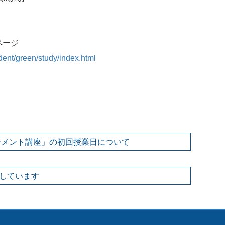
ページ
udent/green/study/index.html
ジメント講座」の初回授業日について
しています