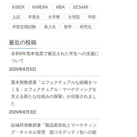
ー
KIBER
KIMERA
MBA
SESAMI
入試
卒業生
大学寮
大学院
学部
学部定期試験
新入生
留学
研究生
最近の投稿
令和8年熊本地震で被災された学生への支援に
ついて
2026年8月5日
栗木契教授著『エフェクチュアルな組織をつ
くる：エフェクチュアル・マーケティングを
支える新たな仕組みの探索』が出版されまし
た
2026年8月3日
結城祥准教授著『製品差別化とマーケティン
グ・チャネル管理 脱コモディティ化への処