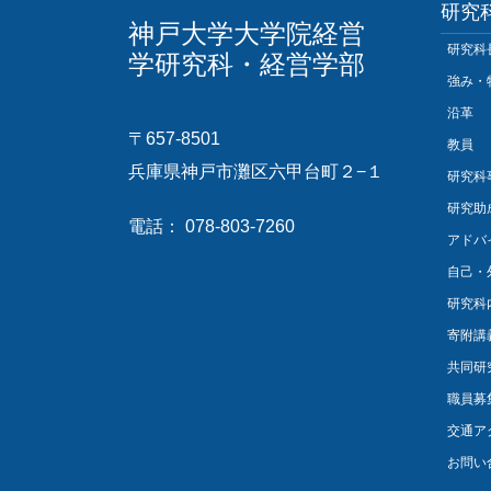
研究
神戸大学大学院経営
研究科
学研究科・経営学部
強み・
沿革
〒657-8501
教員
兵庫県神戸市灘区六甲台町２−１
研究科
研究助
電話： 078-803-7260
アドバ
自己・
研究科
寄附講
共同研
職員募
交通ア
お問い