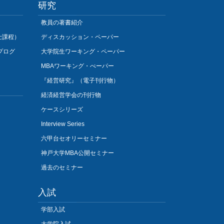
研究
教員の著書紹介
士課程）
ディスカッション・ペーパー
プログ
大学院生ワーキング・ペーパー
MBAワーキング・ぺーパー
『経営研究』（電子刊行物）
経済経営学会の刊行物
ケースシリーズ
Interview Series
六甲台セオリーセミナー
神戸大学MBA公開セミナー
過去のセミナー
入試
学部入試