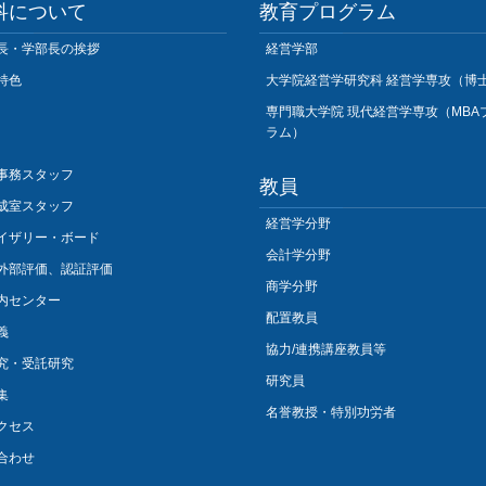
科について
教育プログラム
長・学部長の挨拶
経営学部
特色
大学院経営学研究科 経営学専攻（博
専門職大学院 現代経営学専攻（MBA
ラム）
事務スタッフ
教員
成室スタッフ
経営学分野
イザリー・ボード
会計学分野
外部評価、認証評価
商学分野
内センター
配置教員
義
協力/連携講座教員等
究・受託研究
研究員
集
名誉教授・特別功労者
クセス
合わせ