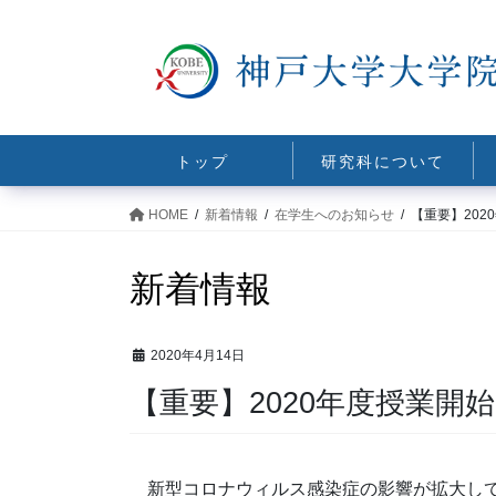
コ
ナ
ン
ビ
テ
ゲ
ン
ー
ツ
シ
に
ョ
トップ
研究科について
移
ン
動
に
HOME
新着情報
在学生へのお知らせ
【重要】20
移
動
新着情報
2020年4月14日
【重要】2020年度授業開
新型コロナウィルス感染症の影響が拡大してい