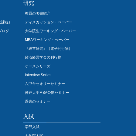
研究
教員の著書紹介
士課程）
ディスカッション・ペーパー
プログ
大学院生ワーキング・ペーパー
MBAワーキング・ぺーパー
『経営研究』（電子刊行物）
経済経営学会の刊行物
ケースシリーズ
Interview Series
六甲台セオリーセミナー
神戸大学MBA公開セミナー
過去のセミナー
入試
学部入試
大学院入試