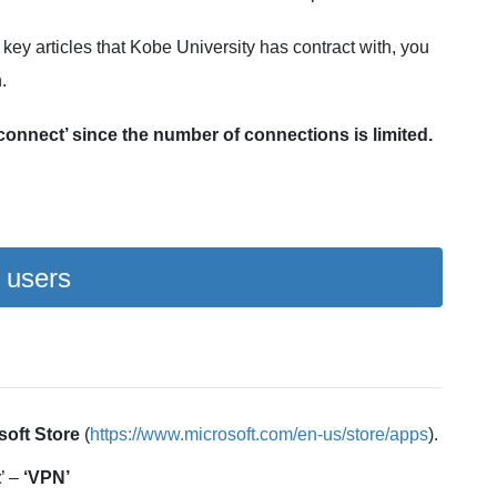
ey articles that Kobe University has contract with, you
.
connect’ since the number of connections is limited.
 users
soft
Store
(
https://www.microsoft.com/en-us/store/apps
).
t
’ –
‘VPN’