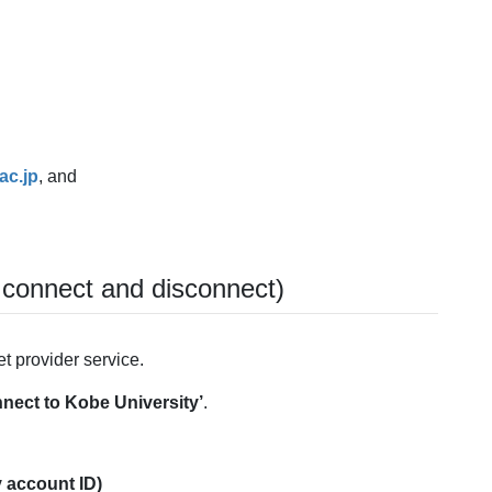
ac.jp
, and
connect and disconnect)
et provider service.
nect to Kobe University’
.
 account ID)