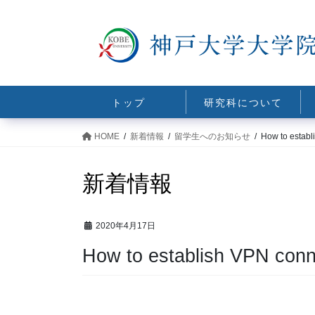
コ
ナ
ン
ビ
テ
ゲ
ン
ー
ツ
シ
に
ョ
トップ
研究科について
移
ン
動
に
HOME
新着情報
留学生へのお知らせ
How to establ
移
動
新着情報
2020年4月17日
How to establish VPN conn