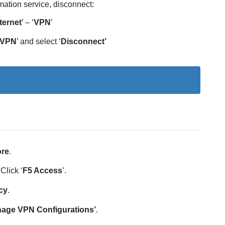
mation service, disconnect:
ternet
’ – ‘
VPN
’
VPN
’ and select ‘
Disconnect’
ore
.
Click ‘
F5 Access
’.
cy
.
nage VPN Configurations’
.