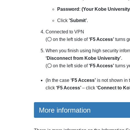
Password
:
(Your Kobe Universit
Click
’Submit’
.
Connected to VPN
(
〇
on the left side of
‘F5 Access’
turns g
When you finish using high security infor
‘Disconnect from Kobe University’
.
(
〇
on the left side of
‘F5 Access’
turns y
(In the case
‘F5 Access’
is not shown in 
click
‘F5 Access’
– click
‘Connect to Ko
More information