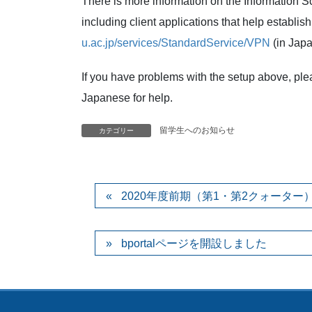
There is more information on the Information 
including client applications that help establ
u.ac.jp/services/StandardService/VPN
(in Japa
If you have problems with the setup above, ple
Japanese for help.
留学生へのお知らせ
カテゴリー
2020年度前期（第1・第2クォータ
bportalページを開設しました