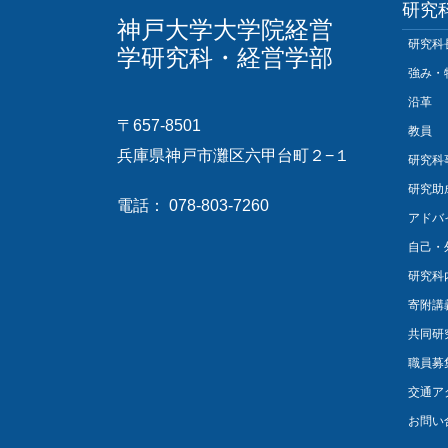
研究
神戸大学大学院経営
研究科
学研究科・経営学部
強み・
沿革
〒657-8501
教員
兵庫県神戸市灘区六甲台町２−１
研究科
研究助
電話： 078-803-7260
アドバ
自己・
研究科
寄附講
共同研
職員募
交通ア
お問い