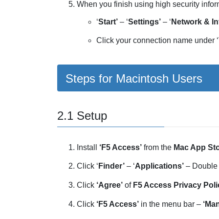
When you finish using high security infor
‘
Start’
– ‘
Settings’
– ‘
Network & In
Click your connection name under ‘
Steps for Macintosh Users
2.1 Setup
Install
‘F5 Access’
from the
Mac App St
Click ‘
Finder’
– ‘
Applications’
– Double 
Click
‘Agree’
of
F5 Access Privacy Poli
Click
‘F5 Access’
in the menu bar –
‘Ma