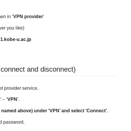
wn in ‘
VPN provider
’
er you like)
1.kobe-u.ac.jp
connect and disconnect)
et provider service.
t
’ – ‘
VPN
’.
 named above) under ‘VPN’ and select ‘Connect’.
nd password.