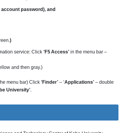
y account password), and
reen.
)
mation service: Click
‘F5 Access’
in the menu bar –
ellow and then gray.)
the menu bar) Click
‘
Finder’
– ‘
Applications’
– double
be University’
.