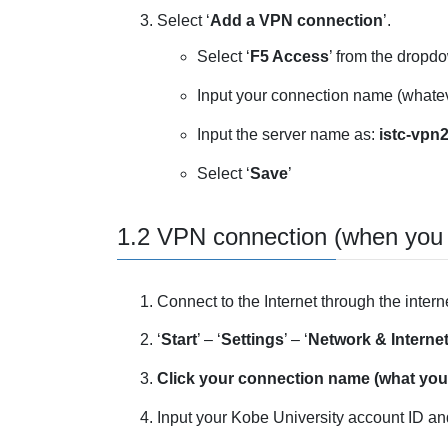
Select ‘
Add a VPN connection
’.
Select ‘
F5 Access
’ from the dropdo
Input your connection name (whatev
Input the server name as:
istc-vpn2
Select ‘
Save
’
1.2 VPN connection (when you 
Connect to the Internet through the intern
‘
Start
’ – ‘
Settings
’ – ‘
Network & Interne
Click your connection name (what you
Input your Kobe University account ID a