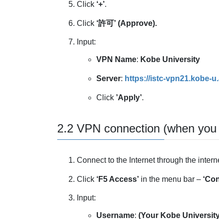
Click
‘+’
.
Click
‘許可’ (Approve).
Input:
VPN Name
:
Kobe University
Server
:
https://
istc-vpn21.kobe-u.
Click
’Apply’
.
2.2 VPN connection (when you 
Connect to the Internet through the intern
Click
‘F5 Access’
in the menu bar –
‘Con
Input:
Username
:
(Your Kobe University