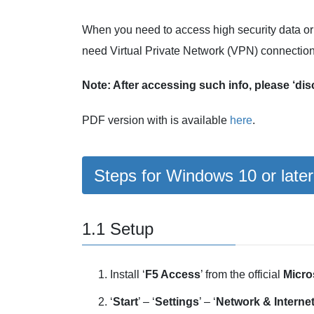
When you need to access high security data or k
need Virtual Private Network (VPN) connection
Note: After accessing such info, please ‘dis
PDF version with is available
here
.
Steps for Windows 10 or later
1.1 Setup
Install ‘
F5 Access
’ from the official
Micro
‘
Start
’ – ‘
Settings
’ – ‘
Network
& Interne