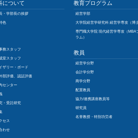
科について
教育プログラム
長・学部長の挨拶
経営学部
特色
大学院経営学研究科 経営学専攻（博
専門職大学院 現代経営学専攻（MBA
ラム）
事務スタッフ
教員
成室スタッフ
経営学分野
イザリー・ボード
会計学分野
外部評価、認証評価
商学分野
内センター
配置教員
義
協力/連携講座教員等
究・受託研究
研究員
集
名誉教授・特別功労者
クセス
合わせ