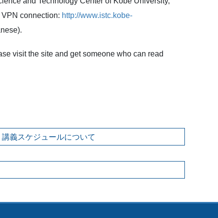
Science and Technology Center of Kobe University,
ish VPN connection:
http://www.istc.kobe-
nese).
ase visit the site and get someone who can read
ー）講義スケジュールについて