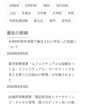
ー
KIBER
KIMERA
MBA
SESAMI
入試
卒業生
大学寮
大学院
学部
学部定期試験
新入生
留学
研究生
最近の投稿
令和8年熊本地震で被災された学生への支援に
ついて
2026年8月5日
栗木契教授著『エフェクチュアルな組織をつ
くる：エフェクチュアル・マーケティングを
支える新たな仕組みの探索』が出版されまし
た
2026年8月3日
結城祥准教授著『製品差別化とマーケティン
グ・チャネル管理 脱コモディティ化への処