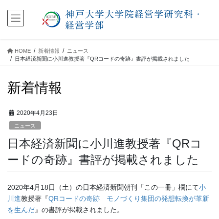
コ
ナ
ン
ビ
テ
ゲ
ン
ー
ツ
シ
HOME
新着情報
ニュース
に
ョ
日本経済新聞に小川進教授著『QRコードの奇跡』書評が掲載されました
移
ン
動
に
新着情報
移
動
2020年4月23日
ニュース
日本経済新聞に小川進教授著『QRコ
ードの奇跡』書評が掲載されました
2020年4月18日（土）の日本経済新聞朝刊「この一冊」欄にて
小
川進
教授著『
QRコードの奇跡 モノづくり集団の発想転換が革新
を生んだ
』の書評が掲載されました。