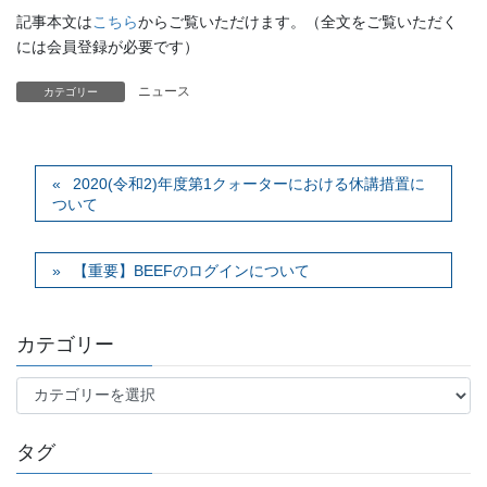
記事本文は
こちら
からご覧いただけます。（全文をご覧いただく
には会員登録が必要です）
ニュース
カテゴリー
2020(令和2)年度第1クォーターにおける休講措置に
ついて
【重要】BEEFのログインについて
カテゴリー
カ
テ
ゴ
タグ
リ
ー