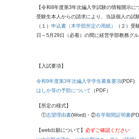
【令和8年度第3年次編入学試験の情報開示につ
受験生本人からの請求により、当該個人の試
（１）
申込書（本学部所定の用紙）
（２）受験
日～5月29日（必着）の間に経営学部教務グ
【入試要項】
令和9年度第3年次編入学学生募集要項
(PDF)
はしか等の予防について
（PDF）
【所定の様式】
①
志望理由書
(Word)・②
在学期間証明書
(PD
【web出願について】
必ずご確認ください