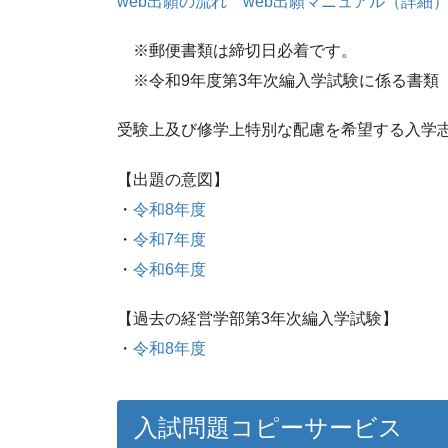
web出願の流れ
web出願マニュアル（詳細
※郵便書類は締切日必着です。
※令和9年度第3年次編入学試験に係る書類
受験上及び修学上特別な配慮を希望する入学
【出題の意図】
・
令和8年度
・
令和7年度
・
令和6年度
【過去の経営学部第3年次編入学試験】
・
令和8年度
入試問題コピーサービス