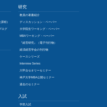
研究
教員の著書紹介
士課程）
ディスカッション・ペーパー
プログ
大学院生ワーキング・ペーパー
MBAワーキング・ぺーパー
『経営研究』（電子刊行物）
経済経営学会の刊行物
ケースシリーズ
Interview Series
六甲台セオリーセミナー
神戸大学MBA公開セミナー
過去のセミナー
入試
学部入試