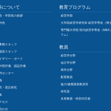
科について
教育プログラム
長・学部長の挨拶
経営学部
特色
大学院経営学研究科 経営学専攻（博
専門職大学院 現代経営学専攻（MBA
ラム）
事務スタッフ
教員
成室スタッフ
経営学分野
イザリー・ボード
会計学分野
外部評価、認証評価
商学分野
内センター
配置教員
義
協力/連携講座教員等
究・受託研究
研究員
集
名誉教授・特別功労者
クセス
合わせ