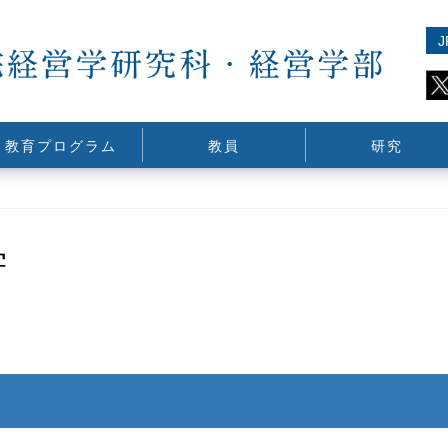
J
教育プログラム
教員
研究
学