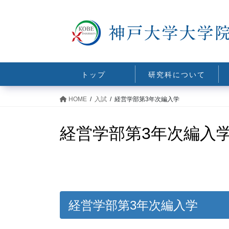
コ
ナ
ン
ビ
テ
ゲ
ン
ー
ツ
シ
に
ョ
トップ
研究科について
移
ン
動
に
HOME
入試
経営学部第3年次編入学
移
動
経営学部第3年次編入
経営学部第3年次編入学