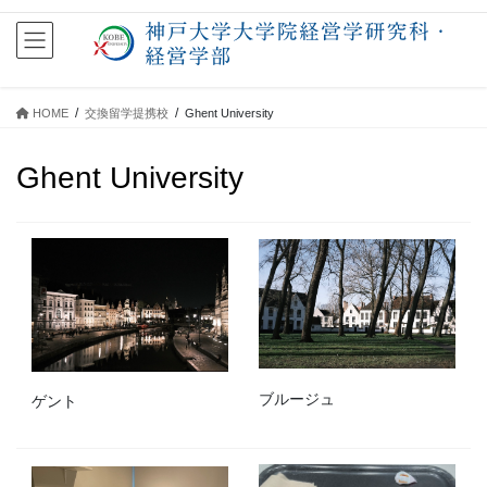
コ
ナ
ン
ビ
テ
ゲ
ン
ー
ツ
シ
HOME
交換留学提携校
Ghent University
に
ョ
移
ン
Ghent University
動
に
移
動
ブルージュ
ゲント