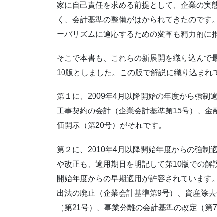
家に自己責任を求める前提として、企業の実
く、会計基準の整備がはかられてきたのです
ーバリズムに適応するための変革も精力的に
そこで本書も、これらの新展開を織り込んで
10版としました。この版で解説に織り込まれ
第１に、2009年4月以降開始の年度から強
工事契約の会計（企業会計基準第15号）、金
価開示（第20号）がそれです。
第２に、2010年4月以降開始年度からの強
や改正も、適用期日を明記して第10版での解
開始年度からの早期適用が許容されています
出法の廃止（企業会計基準第9号）、資産除去
（第21号）、事業分離の会計基準の改定（第