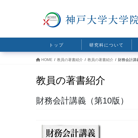
コ
ナ
ン
ビ
テ
ゲ
ン
ー
ツ
シ
に
ョ
トップ
研究科について
移
ン
動
に
HOME
教員の著書紹介
教員の著書紹介
財務会計講
移
動
教員の著書紹介
財務会計講義（第10版）