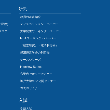
研究
教員の著書紹介
士課程）
ディスカッション・ペーパー
プログ
大学院生ワーキング・ペーパー
MBAワーキング・ぺーパー
『経営研究』（電子刊行物）
経済経営学会の刊行物
ケースシリーズ
Interview Series
六甲台セオリーセミナー
神戸大学MBA公開セミナー
過去のセミナー
入試
学部入試