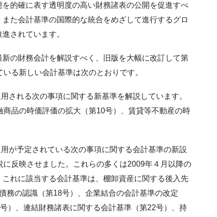
態を的確に表す透明度の高い財務諸表の公開を促進すべ
。また会計基準の国際的な統合をめざして進行するグロ
推進されています。
最新の財務会計を解説すべく、旧版を大幅に改訂して第
ている新しい会計基準は次のとおりです。
制適用される次の事項に関する新基準を解説しています。
融商品の時価評価の拡大（第10号）、賃貸等不動産の時
制適用が予定されている次の事項に関する会計基準の新設
説に反映させました。これらの多くは2009年４月以降の
。これに該当する会計基準は、棚卸資産に関する後入先
債務の認識（第18号）、企業結合の会計基準の改定
7号）、連結財務諸表に関する会計基準（第22号）、持