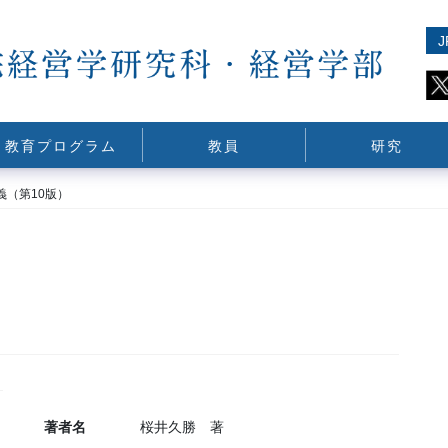
J
教育プログラム
教員
研究
義（第10版）
著者名
桜井久勝 著