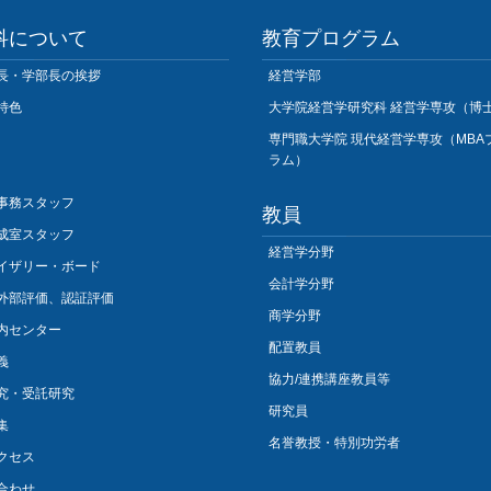
科について
教育プログラム
長・学部長の挨拶
経営学部
特色
大学院経営学研究科 経営学専攻（博
専門職大学院 現代経営学専攻（MBA
ラム）
事務スタッフ
教員
成室スタッフ
経営学分野
イザリー・ボード
会計学分野
外部評価、認証評価
商学分野
内センター
配置教員
義
協力/連携講座教員等
究・受託研究
研究員
集
名誉教授・特別功労者
クセス
合わせ