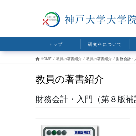
コ
ナ
ン
ビ
テ
ゲ
ン
ー
ツ
シ
に
ョ
トップ
研究科について
移
ン
動
に
HOME
教員の著書紹介
教員の著書紹介
財務会計・
移
動
教員の著書紹介
財務会計・入門（第８版補