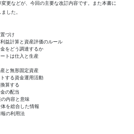
率変更などが、今回の主要な改訂内容です。また本書に
しました。
位置づけ
：利益計算と資産評価のルール
資金をどう調達するか
タートは仕入と生産
収
資産と無形固定資産
ートする資金運用活動
に換算する
余金の配当
報の内容と意味
全体を総合した情報
情報の利用法