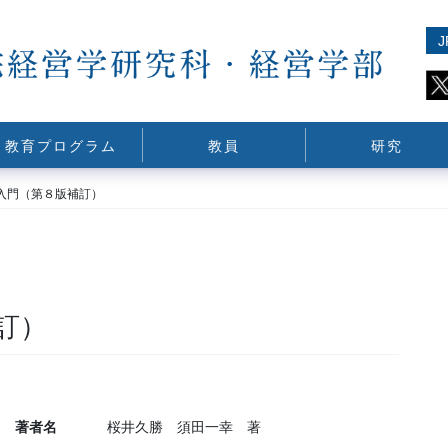
J
教育プログラム
教員
研究
入門（第８版補訂）
訂）
著者名
桜井久勝 須田一幸 著