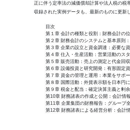
正に伴う定率法の減価償却計算や法人税の税
収録された実例データも、最新のものに更新
目次
第１章 会計の種類と役割：財務会計の
第２章 財務会計のシステムと基本原則
第３章 企業の設立と資金調達：必要な
第４章 仕入・生産活動：営業活動のス
第５章 販売活動：売上の測定と代金回
第６章 設備投資と研究開発：有形固定
第７章 資金の管理と運用：本業をサポ
第８章 国際活動：外貨表示額を日本円
第９章 税金と配当：確定決算主義と剰
第10章 財務諸表の作成と公開：会計情
第11章 企業集団の財務報告：グループ
第12章 財務諸表による経営分析：会計