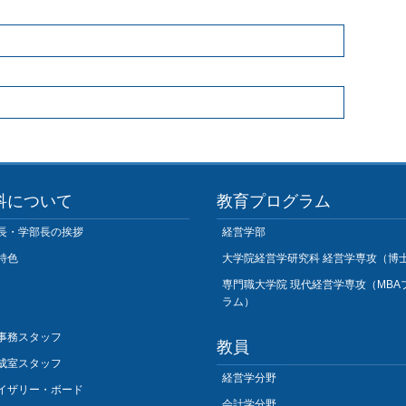
科について
教育プログラム
長・学部長の挨拶
経営学部
特色
大学院経営学研究科 経営学専攻（博
専門職大学院 現代経営学専攻（MBA
ラム）
事務スタッフ
教員
成室スタッフ
経営学分野
イザリー・ボード
会計学分野