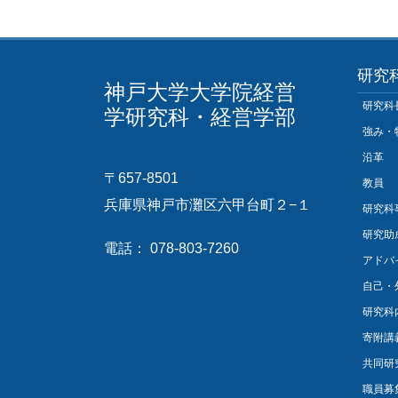
研究
神戸大学大学院経営
研究科
学研究科・経営学部
強み・
沿革
〒657-8501
教員
兵庫県神戸市灘区六甲台町２−１
研究科
研究助
電話： 078-803-7260
アドバ
自己・
研究科
寄附講
共同研
職員募