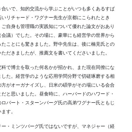
き合いで、知的交流から学ぶことがいつも多くあるすば
高いリチャード・ワグナー先生が京都にこられたとき
。ご自身も管理職の実践知について優れた論文がおあり
（会議）でした。その場に、豪華にも経営学の世界から
ったことにも驚きました。野中先生は、後に楠見氏との
いただきましたが、推薦文を書いてくださいました。
究科で博士を取った何名かが招かれ、また現在同僚にな
ました。経営学のような応用学問分野で切磋琢磨する相
の方がオーガナイズし、日米の碩学がその場にいる会合
とだと思いました。昼食時に、ハーバードのハワード・
のロバート・スターンバーグ氏の高弟ワグナー氏ともじ
います。
リー・ミンツバーグ氏ではないですが、マネジャー（経