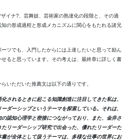
デザイナ?、芸舞妓、芸術家の熟達化の段階と、その過
践知の形成過程と形成メカニズムに関心をもたれる諸兄
ポーツでも、入門したからには上達したいと思って励ん
かせると思っています。その考えは、最終章に詳しく書
からいただいた推薦文は以下の通りです。
語化されるときに起こる知識創造に注目してきた私は、
リーダーシップというテーマを探索している。それは、
知の認知心理学と密接につながっており、また、金井さ
きたリーダーシップ研究で出会った、優れたリーダーた
本書が全体として扱うテーマは、多様な仕事の世界にお