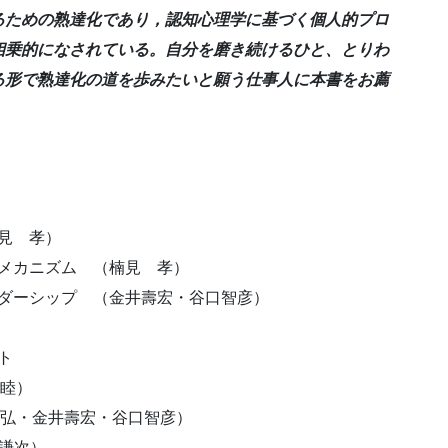
るための熟達化であり，認知心理学に基づく個人的プロ
相乗的になされている。自分を磨き続けるひと、とりわ
る形で熟達化の道を歩みたいと願う仕事人に本書をお薦
見 孝）
メカニズム （楠見 孝）
ーシップ （金井壽宏・谷口智彦）
ト
睦）
弘・金井壽宏・谷口智彦）
田謙次）