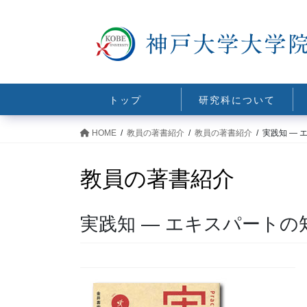
コ
ナ
ン
ビ
テ
ゲ
ン
ー
ツ
シ
に
ョ
トップ
研究科について
移
ン
動
に
HOME
教員の著書紹介
教員の著書紹介
実践知 — 
移
動
教員の著書紹介
実践知 — エキスパートの