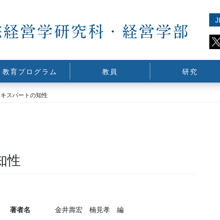
J
教育プログラム
教員
研究
エキスパートの知性
知性
著者名
金井壽宏 楠見孝 編