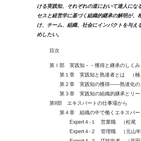
ける実践知、それぞれの道において達人にな
セスと経営学に基づく組織的継承の解明が、
け、チーム、組織、社会にインパクトを与え
めしたい。
目次
第Ｉ部 実践知－－獲得と継承のしくみ
第１章 実践知と熟達者とは （楠
第２章 実践知の獲得――熟達化の
第３章 実践知の組織的継承とリーダ
第II部 エキスパートの仕事場から
第４章 組織の中で働くエキスパー
Expert４-１ 営業職 （松尾 
Expert４-２ 管理職 （元山年
Expert４-３ IT技術者 （平