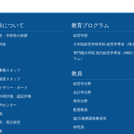
科について
教育プログラム
長・学部長の挨拶
経営学部
特色
大学院経営学研究科 経営学専攻（博
専門職大学院 現代経営学専攻（MBA
ラム）
事務スタッフ
教員
成室スタッフ
経営学分野
イザリー・ボード
会計学分野
外部評価、認証評価
商学分野
内センター
配置教員
義
協力/連携講座教員等
究・受託研究
研究員
集