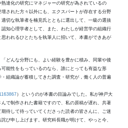
や熟達化の研究にマネジャーの研究が為されているの
登壇された方々以外にも、エクスパートが存在する分野
、適切な執筆者を楠見氏とともに選出して、一級の選抜
、認知心理学者として、また、わたしが経営学の組織行
と思われるひとたちを執筆人に招いて、本書ができあが
、「どんな分野にも、よい経験を豊かに積み、同輩や後
る可能性をもっているのなら、誰にとっても有益な形
学・組織論が蓄積してきた調査・研究が，働く人の普遍
41163867
）というのが本書の目論みでした。私が神戸大
さんで制作された書籍ですので、私の原稿が遅れ、共著
て期待して待っていてくださった読者の皆さんに、ご迷
お詫び申し上げます。研究科長職が明けて、やっと今、