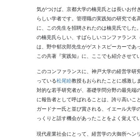
気がつけば、京都大学の楠見氏とは長いお付
らしい学者です。管理職の実践知の研究で名
に、この先生を招聘されたのは楠見氏でした
の楠見氏らしい、すばらしいコンファランス
は、野中郁次郎先生がゲストスピーカーであ
この共著『実践知』に、ここでも紹介させて
このコンファランスに、神戸大学の経営学研
っている
松尾睦
教授もおられたことに感激し
対的な若手研究者が、基礎学問分野の最先端
に報告者として呼ばれることは、誇り高いこ
ガードナー氏と並び賞される、イエール大学
っくりと話す機会があったことをよく覚えて
現代産業社会にとって、経営学の大御所ヘン