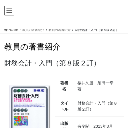
コ
ナ
ン
ビ
テ
ゲ
ン
ー
ツ
シ
HOME
教員の著書紹介
教員の著書紹介
財務会計・入門（第８版２訂）
に
ョ
移
ン
教員の著書紹介
動
に
移
動
財務会計・入門（第８版２訂）
著者
桜井久勝 須田一幸
名
著
タイ
財務会計・入門（第８
トル
版２訂）
出版
有斐閣 2013年3月