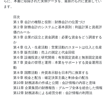
らに、本書に収録された実例データを、最新のものに更新してい
ます。
目次
第１章 会計の種類と役割：財務会計の位置づけ
第２章 財務会計のシステムと基本原則：利益計算と資産評
価のルール
第３章 企業の設立と資金調達：必要な資金をどう調達する
か
第４章 仕入・生産活動：営業活動のスタートは仕入と生産
第５章 販売活動：売上の測定と代金回収
第６章 設備投資と研究開発：有形固定資産と無形固定資産
第７章 資金の管理と運用：本業をサポートする資金運用活
動
第８章 国際活動：外貨表示額を日本円に換算する
第９章 税金と配当：確定決算主義と剰余金の配当
第10章 財務諸表の作成と公開：会計情報の内容と意味
第11章 企業集団の財務報告：グループ全体を総合した情報
第12章 財務諸表による経営分析：会計情報の利用法