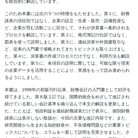
を総合的に解説しています。
このため本書には次の５つの特徴をもたせました。第１に、財務
諸表の項目別ではなく、企業の設立・生産・販売・設備投資な
ど、企業が営む活動ごとに区分して、それが決算書へ集約される
プロセスを解説しています。第２に、複式簿記の仕訳ではなく、
図表を使って説明しました。第３に、連結決算や外貨建取引な
ど、従来の入門書で省略されてきたトピックスも取り上げまし
た。第４に、決算書の作成プロセスだけでなく、利用方法も解説
しています。第５に、各項目の説明に際しては、可能な限り現実
の企業データを活用することにより、実感をもって読み進められ
るようにしました。
本書は、1998年の初版刊行以来、財務会計の入門書として好評を
得てきました。第８版２訂では、国際的統合をめざして改訂され
続けている新しい会計基準を織り込んで本文の解説を更新しまし
た。たとえば、包括利益を連結財務諸表だけで表示し、個別財務
諸表には表示しない取扱が、今回の主要な改訂内容です。また、
研究開発から生まれる知的財産や、不良債権問題などの重要トピ
ックスについても、コラムを一新して説明を充実させました。さ