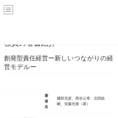
コ
ナ
ン
ビ
テ
ゲ
ン
ー
ツ
シ
HOME
教員の著書紹介
創発型責任経営ー新しいつながりの経営モデルー
に
ョ
移
ン
教員の著書紹介
動
に
移
動
創発型責任経営ー新しいつながりの経
営モデルー
著
國部克彦、西谷公孝、北田皓
者
嗣、安藤光展（著）
名