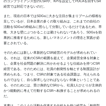
のコンプライアンス型のCSRや、KPIを設定してPDCAを回すCSR
経営では対応できないのだ。
また、現在の日本ではSDGsに大きな注目が集まりブームの様相を
呈しているが、日本企業の多くの取り組みは、これまでの自社の
活動をSDGsの枠組みに照らして分類しているだけであるため、早
晩、大きな壁にぶつかることは避けられないであろう。SDGsを効
果的に推進するためにも、新しいマネジメントの理念と実践が必
要とされている。
そのためには新しい革新的なCSR経営のモデルが求められてい
る。それは、従来のCSRの範囲を超えて、企業経営全体を対象と
し、企業を社会問題の解決に向かわせるような仕組みを持つCSR
経営である。そのためには、社員の創発性を軸とする制度設計が
求められる。つまり、CSRの対象である社会課題は、与えられる
ものではなく、自ら探求しなければならない対象ということであ
る。そのためには、受け身的なCSRから、社員1人ひとりが主体的
かつ能動的に考えて行動するCSRへ転換することが求められるの
だ。
本書は、このような活動を促進する仕組みを持つ経営を「創発型