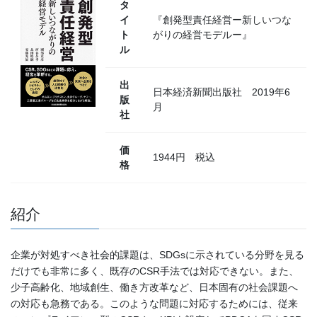
タ
イ
『創発型責任経営ー新しいつな
ト
がりの経営モデルー』
ル
出
日本経済新聞出版社 2019年6
版
月
社
価
1944円 税込
格
紹介
企業が対処すべき社会的課題は、SDGsに示されている分野を見る
だけでも非常に多く、既存のCSR手法では対応できない。また、
少子高齢化、地域創生、働き方改革など、日本固有の社会課題へ
の対応も急務である。このような問題に対応するためには、従来