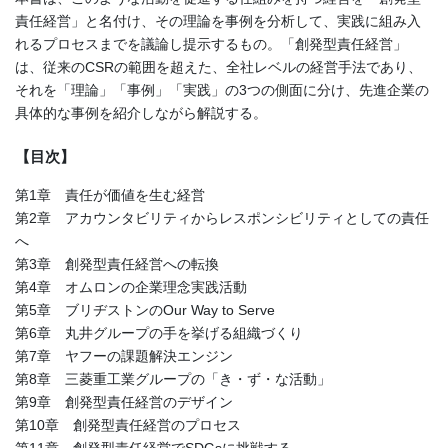
責任経営」と名付け、その理論を事例を分析して、実践に組み入
れるプロセスまでを議論し提示するもの。「創発型責任経営」
は、従来のCSRの範囲を超えた、全社レベルの経営手法であり、
それを「理論」「事例」「実践」の3つの側面に分け、先進企業の
具体的な事例を紹介しながら解説する。
【目次】
第1章 責任が価値を生む経営
第2章 アカウンタビリティからレスポンシビリティとしての責任
へ
第3章 創発型責任経営への転換
第4章 オムロンの企業理念実践活動
第5章 ブリヂストンのOur Way to Serve
第6章 丸井グループの手を挙げる組織づくり
第7章 ヤフーの課題解決エンジン
第8章 三菱重工業グループの「き・ず・な活動」
第9章 創発型責任経営のデザイン
第10章 創発型責任経営のプロセス