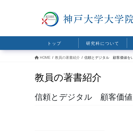
コ
ナ
ン
ビ
テ
ゲ
ン
ー
ツ
シ
に
ョ
トップ
研究科について
移
ン
動
に
HOME
教員の著書紹介
信頼とデジタル 顧客価値を
移
動
教員の著書紹介
信頼とデジタル 顧客価値