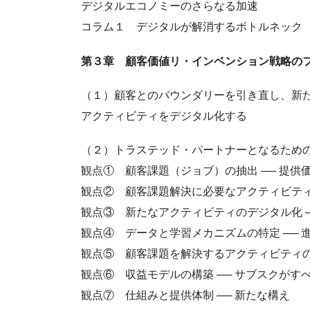
デジタルエコノミーのさらなる加速
コラム１ デジタルが解消するボトルネック
第３章 顧客価値リ・インベンション戦略の
（１）顧客とのバウンダリーを引き直し、新
アクティビティをデジタル化する
（２）トラステッド・パートナーとなるため
観点① 顧客課題（ジョブ）の抽出 ── 提供
観点② 顧客課題解決に必要なアクティビティ
観点③ 新たなアクティビティのデジタル化 ─
観点④ データと学習メカニズムの特定 ── 
観点⑤ 顧客課題を解決するアクティビティの
観点⑥ 収益モデルの構築 ── サブスクがす
観点⑦ 仕組みと提供体制 ── 新たな構え