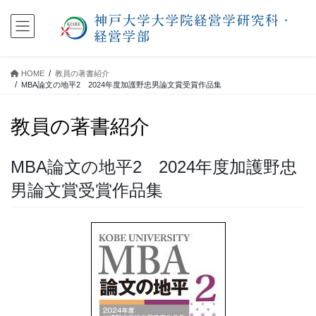
コ
ナ
ン
ビ
テ
ゲ
ン
ー
ツ
シ
HOME
教員の著書紹介
に
ョ
MBA論文の地平2 2024年度加護野忠男論文賞受賞作品集
移
ン
動
に
教員の著書紹介
移
動
MBA論文の地平2 2024年度加護野忠
男論文賞受賞作品集