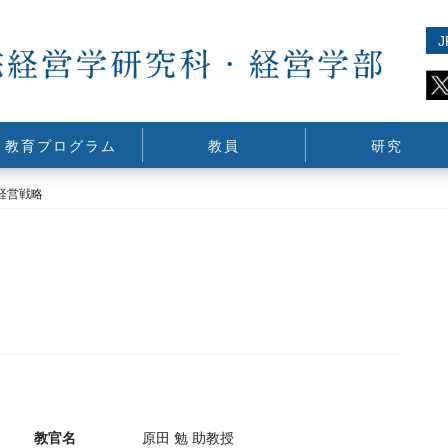
J
教育プログラム
教員
研究
経営戦略
教官名
原田 勉 助教授