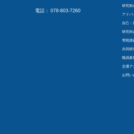
研究助
電話： 078-803-7260
アドバ
自己・
研究科
寄附講
共同研
職員募
交通ア
お問い