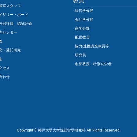
教員
成室スタッフ
経営学分野
イザリー・ボード
会計学分野
外部評価、認証評価
商学分野
内センター
配置教員
義
協力/連携講座教員等
究・受託研究
研究員
集
名誉教授・特別功労者
クセス
合わせ
©
Copyright
神戸大学大学院経営学研究科 All Rights Reserved.