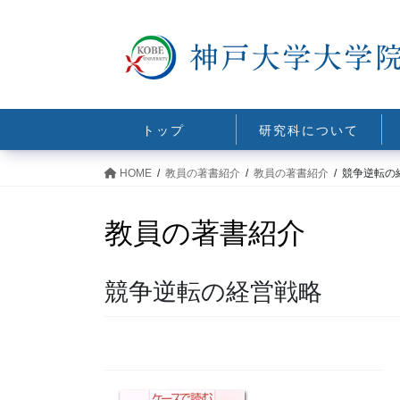
コ
ナ
ン
ビ
テ
ゲ
ン
ー
ツ
シ
に
ョ
トップ
研究科について
移
ン
動
に
HOME
教員の著書紹介
教員の著書紹介
競争逆転の
移
動
教員の著書紹介
競争逆転の経営戦略