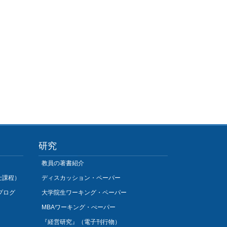
研究
教員の著書紹介
士課程）
ディスカッション・ペーパー
プログ
大学院生ワーキング・ペーパー
MBAワーキング・ぺーパー
『経営研究』（電子刊行物）