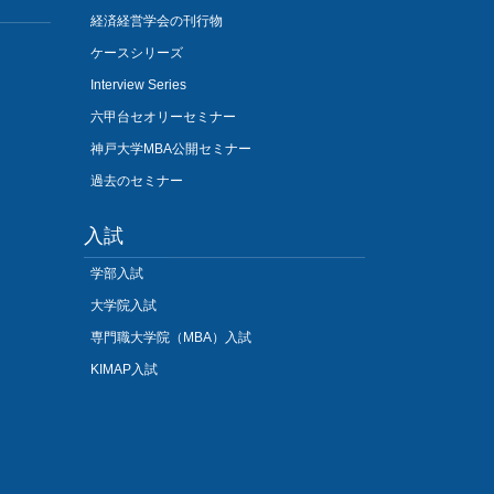
経済経営学会の刊行物
ケースシリーズ
Interview Series
六甲台セオリーセミナー
神戸大学MBA公開セミナー
過去のセミナー
入試
学部入試
大学院入試
専門職大学院（MBA）入試
KIMAP入試