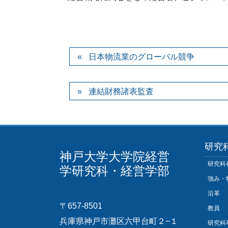
日本物流業のグローバル競争
連結財務諸表監査
研究
神戸大学大学院経営
研究科
学研究科・経営学部
強み・
沿革
〒657-8501
教員
兵庫県神戸市灘区六甲台町２−１
研究科