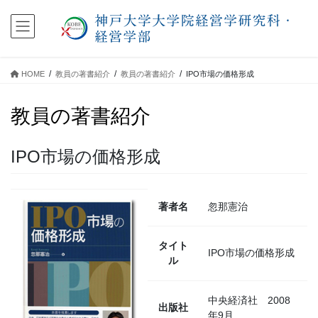
コ
ナ
ン
ビ
テ
ゲ
ン
ー
ツ
シ
HOME
教員の著書紹介
教員の著書紹介
IPO市場の価格形成
に
ョ
移
ン
教員の著書紹介
動
に
移
動
IPO市場の価格形成
著者名
忽那憲治
タイト
IPO市場の価格形成
ル
中央経済社 2008
出版社
年9月