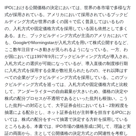
IPOにおける公開価格の決定においては、世界の各市場で多様な方
式が採用されている。アメリカにおいて採用されているブックビ
ルディング方式が世界の多くの国々で広く普及してはいるもの
の、入札方式や固定価格方式を採用している国も依然として多く
ある。また、ブックビルディング方式が主流のアメリカにおいて
も、GoogleやMorningstarが入札方式を用いて株式公開するなど、
ここ数年注目すべき動きが見られるようになっている。一方、わ
が国においては1997年9月にブックビルディング方式が導入され、
入札方式との選択が可能になっているが、導入直後の制度移行期
に入札方式を採用する企業が数社見られたものの、それ以降はす
べての企業がブックビルディング方式を採用している。このブッ
クビルディング方式を巡っては、入札方式や固定価格方式と比較
して、アンダーライターの自由裁量が大きいため、価格の決定や
株式の配分プロセスが不透明であるといった批判も根強い。こう
した批判への対応として、大手証券会社においても1－2割程度を
抽選による配分とし、ネット証券会社が主幹事を担当するIPOにお
いては、株式の配分をすべて抽選で決定する方針を採用している
ところもある。本書では、IPO市場の価格形成に関して、理論と実
証の両面から、主として公開価格の決定方式との関連性を考察し