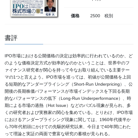
価格
2500 税別
書評
IPO市場における公開価格の決定は効率的に行われているのか、ど
のような価格決定方式が効率的なのかということは、世界中のフ
ァイナンス研究者が関心を持って今なお取り組んでいる主要テー
マの1つと言えよう。IPO市場を巡っては、初値が公開価格を上回
る短期的なアンダープライシング（Short-Run Underpricing）、公
開後の長期株価パフォーマンスが市場インデックスを下回る長期
的なパフォーマンスの低下（Long-Run Underperformance）、時
期による市場の過熱（Hot Issue）などのパズル現象が見られ、多
くの研究者および実務家の関心を集めている。とりわけ、IPO市場
におけるアンダープライシング現象に関しては、1960年代後半か
ら70年代初頭にかけての先駆的研究以来、今日まで40年間にわた
って理論と実証の両面で豊富な研究の蓄積が見られる。