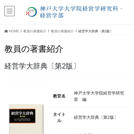
コ
ナ
ン
ビ
テ
ゲ
ン
ー
ツ
シ
HOME
教員の著書紹介
教員の著書紹介
経営学大辞典〔第2版〕
に
ョ
移
ン
教員の著書紹介
動
に
移
動
経営学大辞典〔第2版〕
神戸大学大学院経営学研究
教官名
室 編
タイト
経営学大辞典〔第2版〕
ル