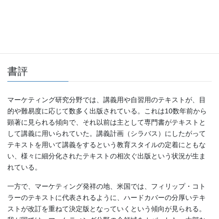
出版
有斐閣 2010年５月
社
価格
3885円 税込
書評
マーケティング研究分野では、講義用や自習用のテキストが、目
的や難易度に応じて数多く出版されている。これは10数年前から
顕著に見られる傾向で、それ以前は主として専門書がテキストと
して講義に用いられていた。講義計画（シラバス）にしたがって
テキストを用いて講義をするという教育スタイルの定着にともな
い、様々に細分化されたテキストの相次ぐ出版という状況が生ま
れている。
一方で、マーケティング発祥の地、米国では、フィリップ・コト
ラーのテキストに代表されるように、ハードカバーの分厚いテキ
ストが改訂を重ねて決定版となっていくという傾向が見られる。