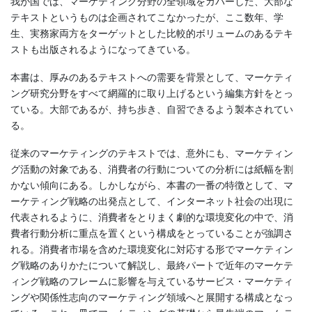
我が国では、マーケティング分野の全領域をカバーした、大部な
テキストというものは企画されてこなかったが、ここ数年、学
生、実務家両方をターゲットとした比較的ボリュームのあるテキ
ストも出版されるようになってきている。
本書は、厚みのあるテキストへの需要を背景として、マーケティ
ング研究分野をすべて網羅的に取り上げるという編集方針をとっ
ている。大部であるが、持ち歩き、自習できるよう製本されてい
る。
従来のマーケティングのテキストでは、意外にも、マーケティン
グ活動の対象である、消費者の行動についての分析には紙幅を割
かない傾向にある。しかしながら、本書の一番の特徴として、マ
ーケティング戦略の出発点として、インターネット社会の出現に
代表されるように、消費者をとりまく劇的な環境変化の中で、消
費者行動分析に重点を置くという構成をとっていることが強調さ
れる。消費者市場を含めた環境変化に対応する形でマーケティン
グ戦略のありかたについて解説し、最終パートで近年のマーケテ
ィング戦略のフレームに影響を与えているサービス・マーケティ
ングや関係性志向のマーケティング領域へと展開する構成となっ