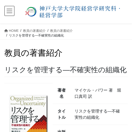
コ
ナ
ン
ビ
テ
ゲ
ン
ー
ツ
シ
HOME
教員の著書紹介
教員の著書紹介
に
ョ
リスクを管理する―不確実性の組織化
移
ン
動
に
教員の著書紹介
移
動
リスクを管理する―不確実性の組織化
著者
マイケル・パワー 著 堀
名
口真司 訳
タイ
リスクを管理する―不確
トル
実性の組織化
出版