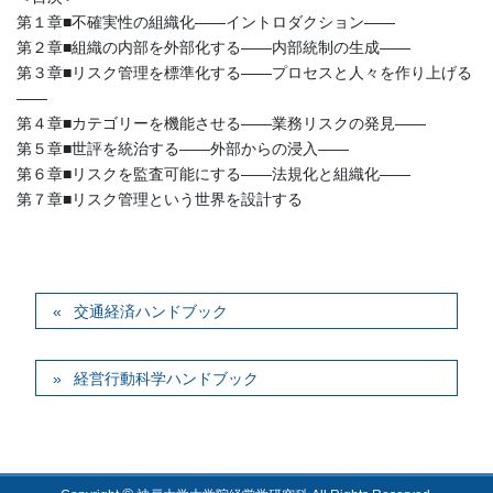
第１章■不確実性の組織化――イントロダクション――
第２章■組織の内部を外部化する――内部統制の生成――
第３章■リスク管理を標準化する――プロセスと人々を作り上げる
――
第４章■カテゴリーを機能させる――業務リスクの発見――
第５章■世評を統治する――外部からの浸入――
第６章■リスクを監査可能にする――法規化と組織化――
第７章■リスク管理という世界を設計する
交通経済ハンドブック
経営行動科学ハンドブック