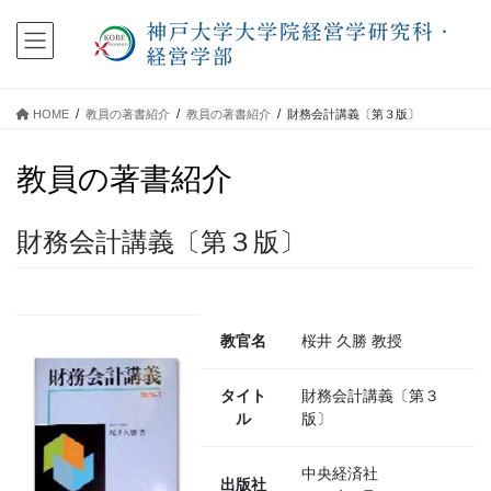
コ
ナ
ン
ビ
テ
ゲ
ン
ー
ツ
シ
HOME
教員の著書紹介
教員の著書紹介
財務会計講義〔第３版〕
に
ョ
移
ン
教員の著書紹介
動
に
移
動
財務会計講義〔第３版〕
教官名
桜井 久勝 教授
タイト
財務会計講義〔第３
ル
版〕
中央経済社
出版社