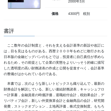
2000年3月
価格
4300円 税別
書評
ここ数年の会計制度と，それを支える会計基準の新設や改訂に
は，目を見はるものがある。西暦２０００年をめどに敢行される
日本版の金融ビッグバンのもとでは，投資者に自己責任が求めら
れるため，その前提として企業の実態をよりいっそう的確に描写
した透明度の高い財務諸表の作成と公開を促進すべく，会計基準
の整備がはかられているのである。
本書では，次のような新しいトピックスも織り込んで，最新の
財務会計を解説している。新しい連結財務諸表，キャッシュフロ
ー計算書，金融資産の時価評価，退職給付会計，税効果会計，デ
リバティブ会計，新しい外貨換算会計と金融商品の会計，研究開
発費，ストックオプション，土地再評価，株式交換制度。もちろ