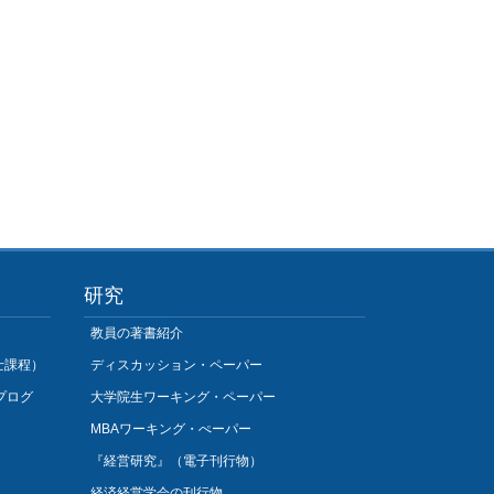
研究
教員の著書紹介
士課程）
ディスカッション・ペーパー
プログ
大学院生ワーキング・ペーパー
MBAワーキング・ぺーパー
『経営研究』（電子刊行物）
経済経営学会の刊行物