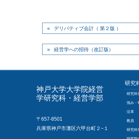
デリバティブ会計（ 第２版 ）
経営学への招待（改訂版）
研究
神戸大学大学院経営
研究科
学研究科・経営学部
強み・
沿革
〒657-8501
教員
兵庫県神戸市灘区六甲台町２−１
研究科
研究助