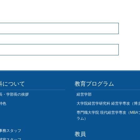
科について
教育プログラム
長・学部長の挨拶
経営学部
特色
大学院経営学研究科 経営学専攻（博
専門職大学院 現代経営学専攻（MBA
ラム）
事務スタッフ
教員
成室スタッフ