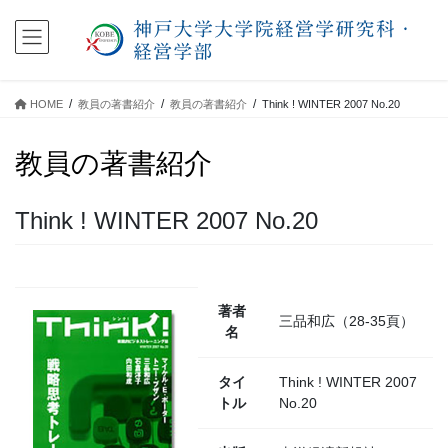
コ
ナ
ン
ビ
テ
ゲ
ン
ー
ツ
シ
HOME
教員の著書紹介
教員の著書紹介
Think ! WINTER 2007 No.20
に
ョ
移
ン
教員の著書紹介
動
に
移
動
Think ! WINTER 2007 No.20
著者
三品和広（28-35頁）
名
タイ
Think ! WINTER 2007
トル
No.20