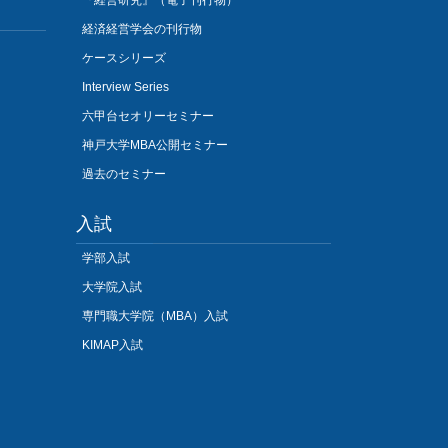
『経営研究』（電子刊行物）
経済経営学会の刊行物
ケースシリーズ
Interview Series
六甲台セオリーセミナー
神戸大学MBA公開セミナー
過去のセミナー
入試
学部入試
大学院入試
専門職大学院（MBA）入試
KIMAP入試