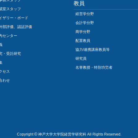
事務スタッフ
教員
成室スタッフ
経営学分野
イザリー・ボード
会計学分野
外部評価、認証評価
商学分野
内センター
配置教員
義
協力/連携講座教員等
究・受託研究
研究員
集
名誉教授・特別功労者
クセス
合わせ
©
Copyright
神戸大学大学院経営学研究科 All Rights Reserved.