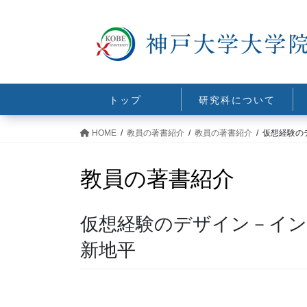
コ
ナ
ン
ビ
テ
ゲ
ン
ー
ツ
シ
に
ョ
トップ
研究科について
移
ン
動
に
HOME
教員の著書紹介
教員の著書紹介
仮想経験の
移
動
教員の著書紹介
仮想経験のデザイン－イ
新地平