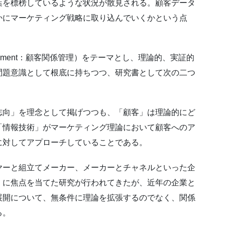
葉を標榜しているような状況が散見される。顧客データ
かにマーケティング戦略に取り込んでいくかという点
p management：顧客関係管理）をテーマとし、理論的、実証的
問題意識として根底に持ちつつ、研究書として次の二つ
志向」を理念として掲げつつも、「顧客」は理論的にど
「情報技術」がマーケティング理論において顧客へのア
に対してアプローチしていることである。
ヤーと組立てメーカー、メーカーとチャネルといった企
）に焦点を当てた研究が行われてきたが、近年の企業と
展開について、無条件に理論を拡張するのでなく、関係
る。