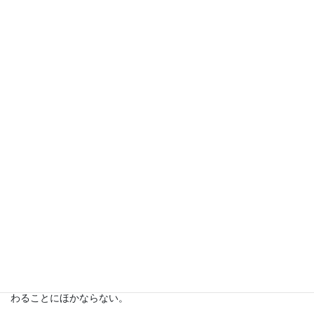
出版社
年8月
価格
720円 税別
書評
ながらくリーダーシップとキャリアに深い興味をもってきたの
で、いつか変化や変革にまつわる本を書きたいと思っていた。マ
ネジメントのキーワードがある意味で「秩序」だとしたら、リー
ダーシップのキーワードをたった一つ選べと言われると、わたし
は躊躇なく「変革」という言葉を選ぶ。
キャリアの研究もまた、ひとが長い期間の仕事生活を通じてキャ
リアをデザインするときには、実質的に節目でいかに自分の生き
方、働き方を選ぶかという問題で、節目のキャリア・デザインを
くぐるたびに、ひとは発達する。そういう意味では発達とは、変
わることにほかならない。