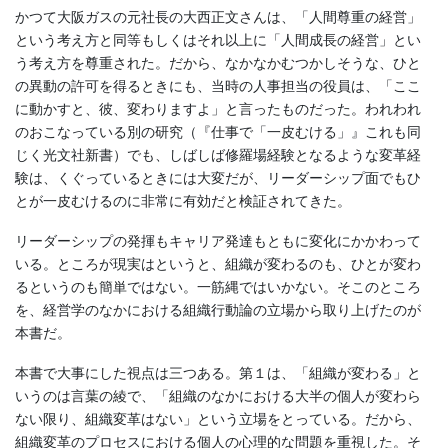
かつて大阪ガスの元社長の大西正文さんは、「人間尊重の経営」
という考え方と同等もしくはそれ以上に「人間成長の経営」とい
う考え方を尊重された。だから、なかなかむつかしそうな、ひと
の異動の許可を得るときにも、当時の人事担当の役員は、「ここ
に動かすと、彼、変わりますよ」と言ったものだった。われわれ
のおこなっている別の研究（『仕事で「一皮むける」』これも同
じく光文社新書）でも、しばしば修羅場経験となるような変革経
験は、くぐっているときには大変だが、リーダーシップ面でもひ
とが一皮むけるのに非常に有効だと検証されてきた。
リーダーシップの発揮もキャリア発達もともに変化にかかわって
いる。ところが現実はというと、組織が変わるのも、ひとが変わ
るというのも簡単ではない。一筋縄ではいかない。そこのところ
を、経営学のなかにおける組織行動論の立場から取り上げたのが
本書だ。
本書で大事にした視点は三つある。第１は、「組織が変わる」と
いうのは言葉の綾で、「組織のなかにおける大半の個人が変わら
ない限り、組織変革はない」という立場をとっている。だから、
組織変革のプロセスにおける個人の心理的な問題を重視した。そ