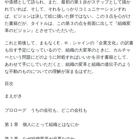
や道標として語られ、また、最初の第１歩がステップとして描か
れていれば、そして、それをしっかりコミュニケーションすれ
ば、ビジョンは決して絵に描いた餅ではない。この３点を心がけ
た書籍だが、タイトルは、この第３の点を前面に出して『組織変
革のビジョン』とさせていただいた。
これと前後して、まもなくE．Ｈ．シャインの『企業文化』の訳書
も出す予定になっているので、組織の大変革のときに、カルチャ
ーという問題にどのように対処すればいいかを示す書籍として、
あわせて手にしていただくと、組織の変革と組織の遺伝子のよう
な不動のものについての理解が深まるはずだ。
目次
まえがき
プロローグ うちの会社も、どこの会社も
第 1 章 個人にとって組織とはなにか
第 2 章 なぜ組織変革が必要なのか