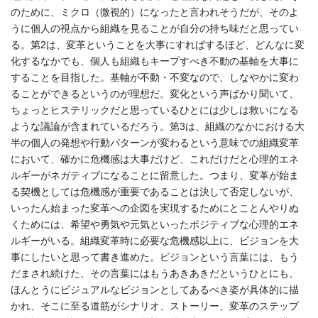
のために、ミクロ（微視的）になったと言われそうだが、そのよ
うに個人の視点から組織を見ることが自分の持ち味だと思ってい
る。第2は、変革ということを大事にすればするほど、どんなに変
化するなかでも、個人も組織もキープすべき不動の基軸を大事に
することを目指した。基軸が不動・不変なので、しなやかに変わ
ることができるというのが理想だ。変化という声ばかり聞いて、
ちょっとヒステリックだと思っているひとには少しは救いになる
ような議論が含まれているだろう。第3は、組織のなかにおける大
半の個人の発想や行動パターンが変わるという意味での組織変革
において、確かに危機感は大事だけど、これだけだと心理的エネ
ルギーがネガティブになることに留意した。つまり、変革が始ま
る契機としては危機感が重要であることは決して否定しないが、
いったん始まった変革への企図を実現するためにとことんやりぬ
くためには、希望や勇気や元気といったポジティブな心理的エネ
ルギーがいる。組織変革時に必要な危機感以上に、ビジョンを大
事にしたいと思って書き進めた。ビジョンという言葉には、もう
だまされ続けた、その言葉にはもうあきあきだというひとにも、
ほんとうにビジュアルなビジョンとしてあるべき姿が具体的に描
かれ、そこに至る道筋がシナリオ、ストーリー、変革のステップ