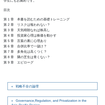
学生にもお薦めです。
目次
第 1 章 本書を読むための基礎トレーニング
第 2 章 リスクは報われない ?
第 3 章 天気晴朗なれば株高し
第 4 章 投資家心理は株価を動かす
第 5 章 言葉の裏に心理あり
第 6 章 合併比率で一儲け ?
第 7 章 多角化は高くつく ?
第 8 章 隣の芝生は青くない ?
第 9 章 エピローグ
戦略不全の論理
Governance,Regulation, and Privatization in the
Asia-Pacific Region