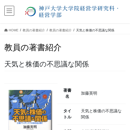
コ
ナ
ン
ビ
テ
ゲ
ン
ー
ツ
シ
HOME
教員の著書紹介
教員の著書紹介
天気と株価の不思議な関係
に
ョ
移
ン
教員の著書紹介
動
に
移
動
天気と株価の不思議な関係
著書
加藤英明
名
タイ
天気と株価の不思議な
トル
関係