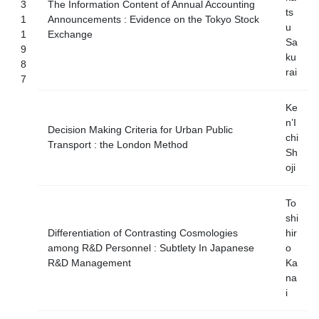
3
The Information Content of Annual Accounting
ts
1
Announcements : Evidence on the Tokyo Stock
u
1
Exchange
Sa
9
ku
8
rai
7
Ke
n’I
Decision Making Criteria for Urban Public
chi
Transport : the London Method
Sh
oji
To
shi
Differentiation of Contrasting Cosmologies
hir
among R&D Personnel : Subtlety In Japanese
o
R&D Management
Ka
na
i