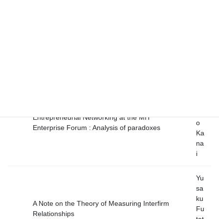
hi
Fu
mi
Foreign Investment and Intermedeate Goods
o
Trade
De
i
To
shi
hir
Entrepreneurial Networking at the MIT
o
Enterprise Forum : Analysis of paradoxes
Ka
na
i
Yu
sa
ku
A Note on the Theory of Measuring Interfirm
Fu
Relationships
tat