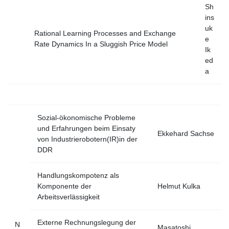
Sh
ins
uk
Rational Learning Processes and Exchange
e
Rate Dynamics In a Sluggish Price Model
Ik
ed
a
Sozial-ökonomische Probleme
und Erfahrungen beim Einsaty
Ekkehard Sachse
von Industrierobotern(IR)in der
DDR
Handlungskompotenz als
Komponente der
Helmut Kulka
Arbeitsverlässigkeit
Externe Rechnungslegung der
N
Masatoshi