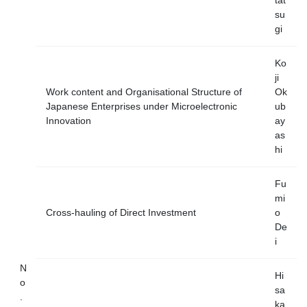
su
gi
Ko
ji
Work content and Organisational Structure of
Ok
Japanese Enterprises under Microelectronic
ub
Innovation
ay
as
hi
Fu
mi
Cross-hauling of Direct Investment
o
De
i
N
Hi
o
sa
.
ka