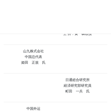
中心主任吴幼喜先生。讨论会就中国的物流企业的国内网络的发展
现状、广域物流的 业务难题及今后的展望等进行了热烈的讨论并回
答了与会者的提问。
座谈讨论会
主 持：黄 磷教授
山九株式会社
中国总代表
姫田 正規 氏
日通総合研究所
経済研究部研究員
町田 一兵 氏
中国外运