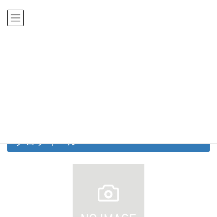
コ
ナ
ン
ビ
テ
ゲ
ン
ー
ツ
シ
HOME
公認会計士合格体験記
田中 誠人
に
ョ
移
ン
公認会計士合格体験記
動
に
移
動
田中 誠人
プロフィール