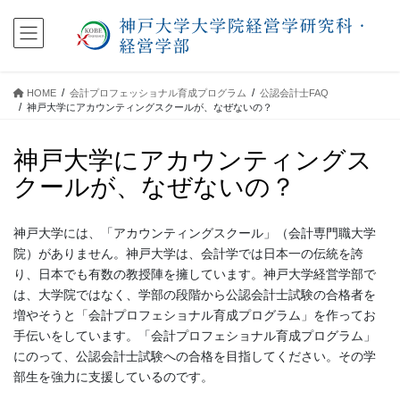
コ
ナ
ン
ビ
テ
ゲ
ン
ー
ツ
シ
HOME
会計プロフェッショナル育成プログラム
公認会計士FAQ
に
ョ
神戸大学にアカウンティングスクールが、なぜないの？
移
ン
動
に
神戸大学にアカウンティングス
移
動
クールが、なぜないの？
神戸大学には、「アカウンティングスクール」（会計専門職大学
院）がありません。神戸大学は、会計学では日本一の伝統を誇
り、日本でも有数の教授陣を擁しています。神戸大学経営学部で
は、大学院ではなく、学部の段階から公認会計士試験の合格者を
増やそうと「会計プロフェショナル育成プログラム」を作ってお
手伝いをしています。「会計プロフェショナル育成プログラム」
にのって、公認会計士試験への合格を目指してください。その学
部生を強力に支援しているのです。