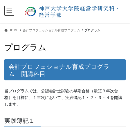
コ
ナ
ン
ビ
テ
ゲ
ン
ー
ツ
シ
HOME
会計プロフェッショナル育成プログラム
プログラム
に
ョ
移
ン
プログラム
動
に
移
動
会計プロフェショナル育成プログラ
ム 開講科目
当プログラムでは、公認会計士試験の早期合格（最短３年次合
格）を目標に、１年次において、実践簿記１・２・３・４を開講
します。
実践簿記１