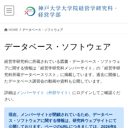
コ
ナ
ン
ビ
テ
ゲ
ン
ー
ツ
シ
HOME
データベース・ソフトウェア
に
ョ
移
ン
データベース・ソフトウェア
動
に
移
動
経営学研究科に所蔵されている図書・データベース・ソフトウェ
アに関する情報は「経営学研究科メンバーサイト」の「経営学研
究科所蔵データベースリスト」に掲載しています。過去に開催し
たデータベース講習会の動画や資料も公開しています。
詳細は
メンバーサイト（外部サイト）
にログインしてご確認くだ
さい。
現在、メンバーサイトが閉鎖されているため、データベー
ス・ソフトウェアに関する情報は、研究科ウェブサイトにて
公開しております。ページのURLにつきましては、2026年6