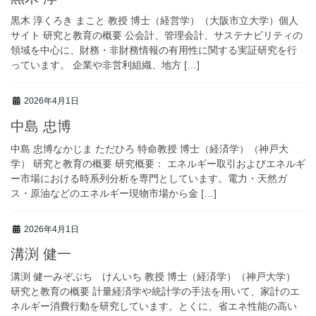
黒木 淳くろき まこと 教授 博士（経営学）（大阪市立大学）個人
サイト 研究と教育の概要 公会計、管理会計、サステナビリティの
領域を中心に、財務・非財務情報の有用性に関する実証研究を行
っています。 企業や非営利組織、地方 […]
2026年4月1日
中島 忠博
中島 忠博なかじま ただひろ 特命教授 博士（経済学）（神戸大
学） 研究と教育の概要 研究概要： エネルギー取引およびエネルギ
ー市場における時系列分析を専門としています。電力・天然ガ
ス・原油などのエネルギー現物市場から金 […]
2026年4月1日
溝渕 健一
溝渕 健一みぞぶち けんいち 教授 博士（経済学）（神戸大学）
研究と教育の概要 計量経済学や統計学の手法を用いて、家計のエ
ネルギー消費行動を研究しています。とくに、省エネ性能の高い