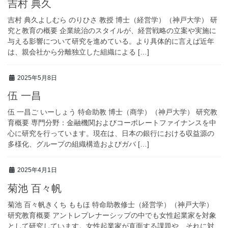
吉村 典久
吉村 典久よしむら のりひさ 教授 博士（経営学）（神戸大学） 研
究と教育の概要 企業統治のスタイルが、経営戦略の立案や実施に
与える影響について研究を進めている。より具体的に言えば近年
は、親会社から分離独立した組織による […]
2025年5月8日
伍 一昌
伍 一昌ご いーしょう 特命助教 博士（商学）（神戸大学） 研究教
育概要 専門分野：金融機関およびコーポレートファイナンスを中
心に研究を行っています。現在は、日本の銀行における収益源の
多様化、グループの組織構造およびガバ […]
2025年4月1日
菊池 百々帆
菊池 百々帆きくち ももほ 特命助教修士（経営学）（神戸大学）
研究教育概要 アントレプレナーシップの中でも女性起業家を対象
として研究しています。女性起業家が直面する課題や、それに対