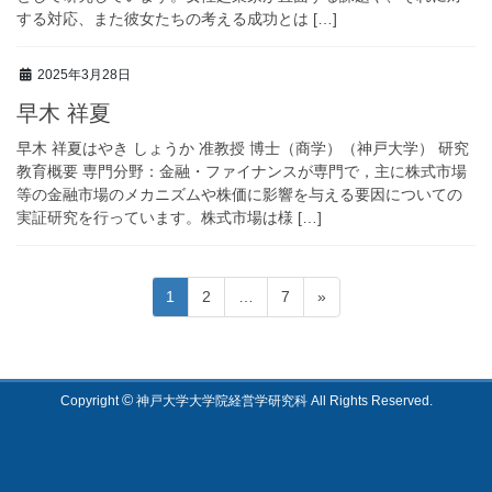
する対応、また彼女たちの考える成功とは […]
2025年3月28日
早木 祥夏
早木 祥夏はやき しょうか 准教授 博士（商学）（神戸大学） 研究
教育概要 専門分野：金融・ファイナンスが専門で，主に株式市場
等の金融市場のメカニズムや株価に影響を与える要因についての
実証研究を行っています。株式市場は様 […]
投
ペ
ペ
ペ
1
2
…
7
»
稿
ー
ー
ー
の
ジ
ジ
ジ
ペ
ー
©
Copyright
神戸大学大学院経営学研究科 All Rights Reserved.
ジ
送
り