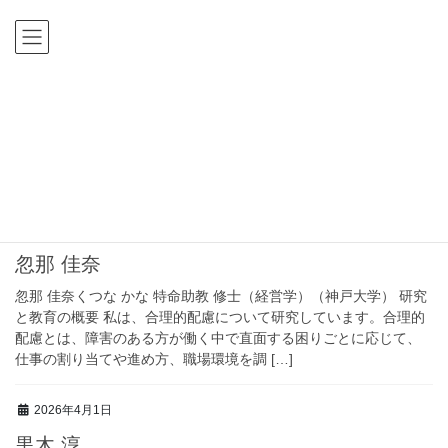
コ
ナ
ン
ビ
テ
ゲ
ン
ー
ツ
シ
HOME
教員
に
ョ
移
ン
教員
動
に
移
動
2026年4月1日
忽那 佳奈
忽那 佳奈くつな かな 特命助教 修士（経営学）（神戸大学） 研究
と教育の概要 私は、合理的配慮について研究しています。合理的
配慮とは、障害のある方が働く中で直面する困りごとに応じて、
仕事の割り当てや進め方、職場環境を調 […]
2026年4月1日
黒木 淳