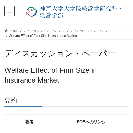
コ
ナ
ン
ビ
テ
ゲ
ン
ー
ツ
シ
HOME
ディスカッション・ペーパー
ディスカッション・ペーパー
に
ョ
Welfare Effect of Firm Size in Insurance Market
移
ン
動
に
ディスカッション・ペーパー
移
動
Welfare Effect of Firm Size in
Insurance Market
要約
著者
PDFへのリンク