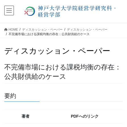
コ
ナ
ン
ビ
テ
ゲ
ン
ー
ツ
シ
HOME
ディスカッション・ペーパー
ディスカッション・ペーパー
に
ョ
不完備市場における課税均衡の存在：公共財供給のケース
移
ン
動
に
ディスカッション・ペーパー
移
動
不完備市場における課税均衡の存在：
公共財供給のケース
要約
著者
PDFへのリンク