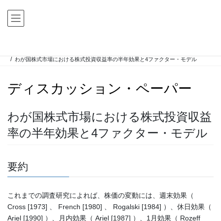
コ
ナ
ン
ビ
テ
ゲ
ン
ー
ツ
シ
HOME
ディスカッション・ペーパー
ディスカッション・ペーパー
に
ョ
わが国株式市場における株式投資収益率の半年効果と4ファクター・モデル
移
ン
動
に
ディスカッション・ペーパー
移
動
わが国株式市場における株式投資収益
率の半年効果と4ファクター・モデル
要約
これまでの調査研究によれば、株価の変動には、週末効果（
Cross [1973] 、 French [1980] 、 Rogalski [1984] ）、休日効果（
Ariel [1990] ）、月内効果（ Ariel [1987] ）、1月効果（ Rozeff