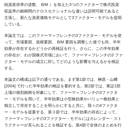
純資産倍率の逆数、 B/M ）を加えた3つのファクターで株式投資
収益率の銘柄間のクロスセクショナルな違いは説明可能であると
主張し、新たな資産価格モデルとして3ファクター・モデルを提唱
している。
本論文では、このファーマ＝フレンチの3ファクター・モデルを使
って、市場要因、規模要因、 B/M 要因を調整した後でも尚、半年
効果が存在するかどうかの再検証を行う。さらに、この半年効果
の存在が、わが国株式市場において、ファーマ＝フレンチの3 ファ
クター・モデルの成立に対してどのような影響を与えるかを検証
する。
本論文の構成は以下の通りである。まず第1節では、榊原・山﨑
[2004] で行った半年効果の検証を要約する。第2節では、東証1部
上場の個別銘柄を対象にして、ファーマ＝フレンチの3ファクタ
ー・モデルを用いて、半年効果は小型株効果やバリュー株効果と
独立して存在することを明らかにすると共に、我々の4ファクタ
ー・モデルを提案する。第３節では、半年効果の存在によって、
ファーマ＝フレンチの3ファクター・モデルにはカレンダー・スト
ラクチャーが見られることを検証する。第4節で全体のまとめを行