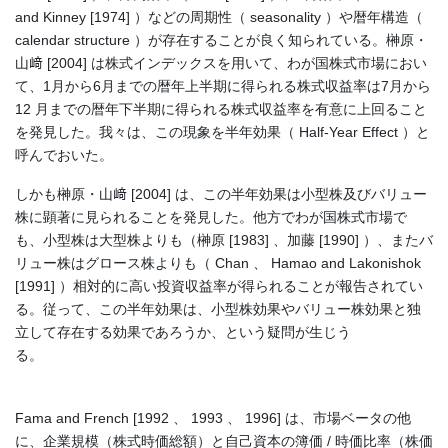
and Kinney [1974] ）などの周期性（ seasonality ）や暦年構造（
calendar structure ）が存在することが良く知られている。榊原・
山﨑 [2004] は株式インデックスを用いて、わが国株式市場におい
て、1月から6月までの暦年上半期に得られる株式収益率は7月から
12 月までの暦年下半期に得られる株式収益率を有意に上回ること
を発見した。我々は、この現象を半年効果（ Half-Year Effect ）と
呼んでおいた。
しかも榊原・山﨑 [2004] は、この半年効果は小型株及びバリュー
株に顕著に見られることを発見した。他方でわが国株式市場で
も、小型株は大型株よりも（榊原 [1983] 、加藤 [1990] ）、またバ
リュー株はグロース株よりも（ Chan 、 Hamao and Lakonishok
[1991] ）相対的に高い投資収益率が得られることが報告されてい
る。従って、この半年効果は、小型株効果やバリュー株効果と独
立して存在する効果であろうか、という疑問が生じう
る。
Fama and French [1992 、 1993 、 1996] は、市場ベータの他
に、企業規模（株式時価総額）と自己資本の簿価 / 時価比率（株価