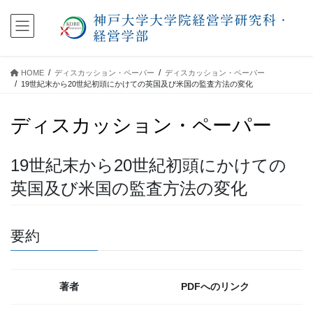
コ
ナ
ン
ビ
テ
ゲ
ン
ー
ツ
シ
HOME
ディスカッション・ペーパー
ディスカッション・ペーパー
に
ョ
19世紀末から20世紀初頭にかけての英国及び米国の監査方法の変化
移
ン
動
に
ディスカッション・ペーパー
移
動
19世紀末から20世紀初頭にかけての
英国及び米国の監査方法の変化
要約
著者
PDFへのリンク