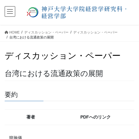
コ
ナ
ン
ビ
テ
ゲ
ン
ー
ツ
シ
HOME
ディスカッション・ペーパー
ディスカッション・ペーパー
に
ョ
台湾における流通政策の展開
移
ン
動
に
ディスカッション・ペーパー
移
動
台湾における流通政策の展開
要約
著者
PDFへのリンク
簡施儀