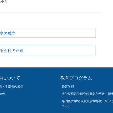
覧不可
度の成立
る会社の命運
科について
教育プログラム
長・学部長の挨拶
経営学部
特色
大学院経営学研究科 経営学専攻（博
専門職大学院 現代経営学専攻（MBA
ラム）