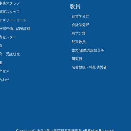
事務スタッフ
教員
成室スタッフ
経営学分野
イザリー・ボード
会計学分野
外部評価、認証評価
商学分野
内センター
配置教員
義
協力/連携講座教員等
究・受託研究
研究員
集
名誉教授・特別功労者
クセス
合わせ
©
Copyright
神戸大学大学院経営学研究科 All Rights Reserved.