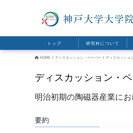
コ
ナ
ン
ビ
テ
ゲ
ン
ー
ツ
シ
に
ョ
トップ
研究科について
移
ン
動
に
HOME
ディスカッション・ペーパー
ディスカッショ
移
動
ディスカッション・ペ
明治初期の陶磁器産業にお
要約