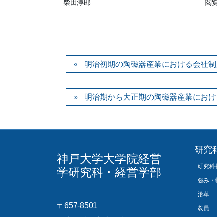
柴田淳郎
閲
明治初期の陶磁器産業における会社制
明治期から大正期の陶磁器産業におけ
研究
神戸大学大学院経営
研究科
学研究科・経営学部
強み・
沿革
〒657-8501
教員