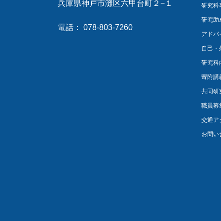
兵庫県神戸市灘区六甲台町２−１
研究科
研究助
電話： 078-803-7260
アドバ
自己・
研究科
寄附講
共同研
職員募
交通ア
お問い