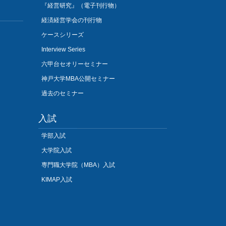
『経営研究』（電子刊行物）
経済経営学会の刊行物
ケースシリーズ
Interview Series
六甲台セオリーセミナー
神戸大学MBA公開セミナー
過去のセミナー
入試
学部入試
大学院入試
専門職大学院（MBA）入試
KIMAP入試