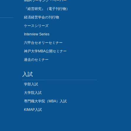
MBAワーキング・ぺーパー
『経営研究』（電子刊行物）
経済経営学会の刊行物
ケースシリーズ
Interview Series
六甲台セオリーセミナー
神戸大学MBA公開セミナー
過去のセミナー
入試
学部入試
大学院入試
専門職大学院（MBA）入試
KIMAP入試