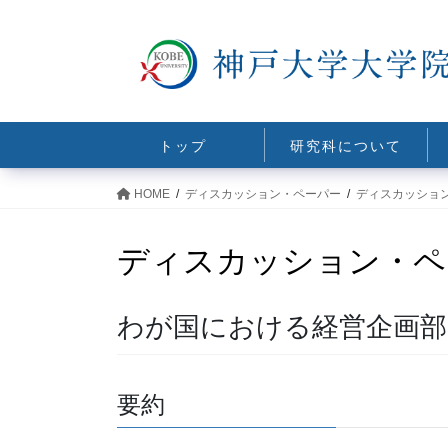
コ
ナ
ン
ビ
テ
ゲ
ン
ー
ツ
シ
に
ョ
トップ
研究科について
移
ン
動
に
HOME
ディスカッション・ペーパー
ディスカッショ
移
動
ディスカッション・ペ
わが国における経営企画部
要約