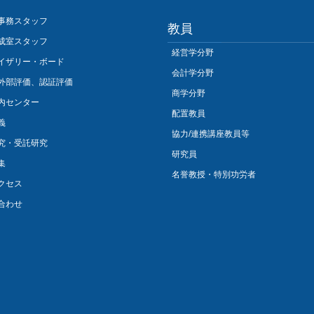
事務スタッフ
教員
成室スタッフ
経営学分野
イザリー・ボード
会計学分野
外部評価、認証評価
商学分野
内センター
配置教員
義
協力/連携講座教員等
究・受託研究
研究員
集
名誉教授・特別功労者
クセス
合わせ