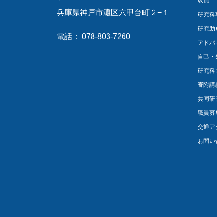
教員
兵庫県神戸市灘区六甲台町２−１
研究科
研究助
電話： 078-803-7260
アドバ
自己・
研究科
寄附講
共同研
職員募
交通ア
お問い