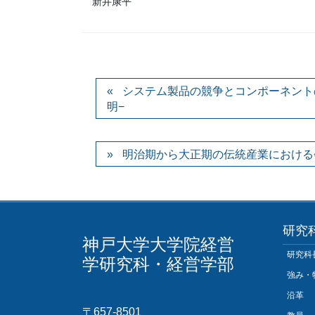
新井康平
システム製品の競争とコンポーネント
明−
明治期から大正期の伝統産業における
研究
神戸大学大学院経営
研究科
学研究科・経営学部
強み・
沿革
〒657-8501