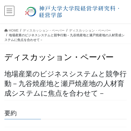
コ
ナ
ン
ビ
テ
ゲ
ン
ー
ツ
シ
HOME
ディスカッション・ペーパー
ディスカッション・ペーパー
に
ョ
地場産業のビジネスシステムと競争行動－九谷焼産地と瀬戸焼産地の人材育成シ
移
ン
ステムに焦点を合わせて－
動
に
移
ディスカッション・ペーパー
動
地場産業のビジネスシステムと競争行
動－九谷焼産地と瀬戸焼産地の人材育
成システムに焦点を合わせて－
要約