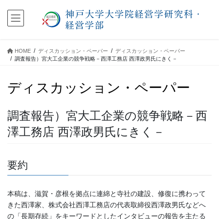
コ
ナ
ン
ビ
テ
ゲ
ン
ー
ツ
シ
HOME
ディスカッション・ペーパー
ディスカッション・ペーパー
に
ョ
調査報告）宮大工企業の競争戦略－西澤工務店 西澤政男氏にきく－
移
ン
動
に
ディスカッション・ペーパー
移
動
調査報告）宮大工企業の競争戦略－西
澤工務店 西澤政男氏にきく－
要約
本稿は、滋賀・彦根を拠点に連綿と寺社の建設、修復に携わって
きた西澤家、株式会社西澤工務店の代表取締役西澤政男氏などへ
の「長期存続」をキーワードとしたインタビューの報告を主たる