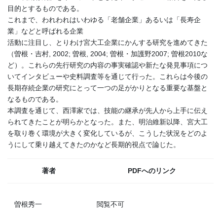
目的とするものである。
これまで、われわれはいわゆる「老舗企業」あるいは「長寿企
業」などと呼ばれる企業
活動に注目し、とりわけ宮大工企業にかんする研究を進めてきた
（曽根・吉村, 2002; 曽根, 2004; 曽根・加護野2007; 曽根2010な
ど）。これらの先行研究の内容の事実確認や新たな発見事項につ
いてインタビューや史料調査等を通じて行った。これらは今後の
長期存続企業の研究にとって一つの足がかりとなる重要な基盤と
なるものである。
本調査を通じて、西澤家では、技能の継承が先人から上手に伝え
られてきたことが明らかとなった。また、明治維新以降、宮大工
を取り巻く環境が大きく変化しているが、こうした状況をどのよ
うにして乗り越えてきたのかなど長期的視点で論じた。
著者
PDFへのリンク
曽根秀一
閲覧不可