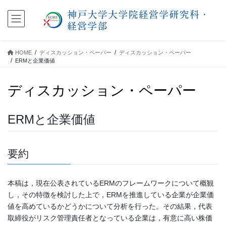
コ
ナ
ン
ビ
テ
ゲ
ン
ー
ツ
シ
HOME
ディスカッション・ペーパー
ディスカッション・ペーパー
に
ョ
ERMと企業価値
移
ン
動
に
ディスカッション・ペーパー
移
動
ERMと企業価値
要約
本稿は，現在公表されているERMのフレームワークについて概観
し，その特徴を検討した上で，ERMを推進している企業が企業価
値を高めているかどうかについて分析を行った。その結果，代表
取締役がリスク管理責任者となっている企業は，有意に高い株価