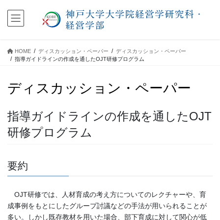
コ
ナ
ン
ビ
テ
ゲ
ン
ー
ツ
シ
HOME
ディスカッション・ペーパー
ディスカッション・ペーパー
に
ョ
指導ガイドラインの作成を通したOJT研修プログラム
移
ン
動
に
ディスカッション・ペーパー
移
動
指導ガイドラインの作成を通したOJT
研修プログラム
要約
OJT研修では、人材育成の考え方についてのレクチャーや、育
成事例をもとにしたグループ討議などの手法が用いられることが
多い。しかし既存教材を用いた場合、部下育成に対して関心が低