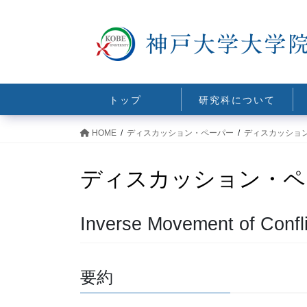
コ
ナ
ン
ビ
テ
ゲ
ン
ー
ツ
シ
に
ョ
トップ
研究科について
移
ン
動
に
HOME
ディスカッション・ペーパー
ディスカッショ
移
動
ディスカッション・ペ
Inverse Movement of Confli
要約