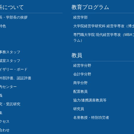
科について
教育プログラム
長・学部長の挨拶
経営学部
特色
大学院経営学研究科 経営学専攻（博
専門職大学院 現代経営学専攻（MBA
ラム）
事務スタッフ
教員
成室スタッフ
経営学分野
イザリー・ボード
会計学分野
外部評価、認証評価
商学分野
内センター
配置教員
義
協力/連携講座教員等
究・受託研究
研究員
集
名誉教授・特別功労者
クセス
合わせ