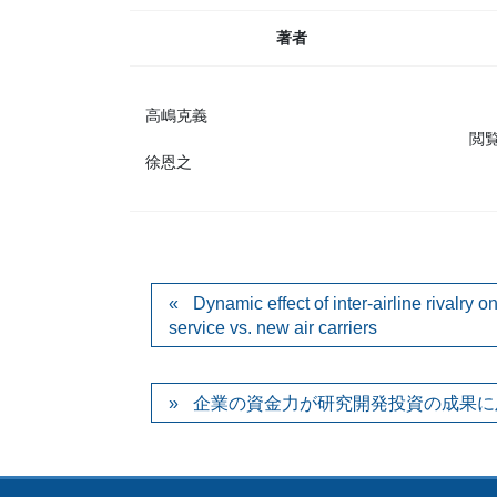
著者
高嶋克義
閲
徐恩之
Dynamic effect of inter-airline rivalry 
service vs. new air carriers
企業の資金力が研究開発投資の成果に