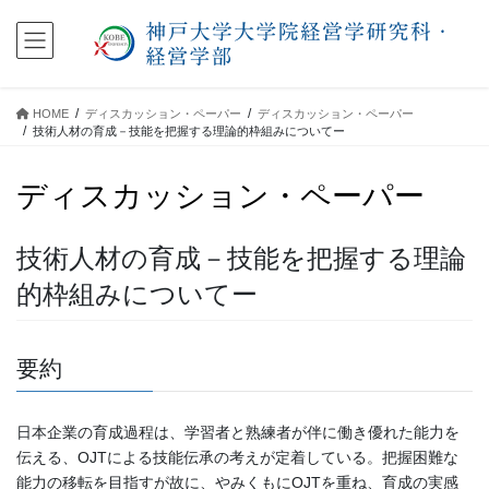
コ
ナ
ン
ビ
テ
ゲ
ン
ー
ツ
シ
HOME
ディスカッション・ペーパー
ディスカッション・ペーパー
に
ョ
技術人材の育成－技能を把握する理論的枠組みについてー
移
ン
動
に
ディスカッション・ペーパー
移
動
技術人材の育成－技能を把握する理論
的枠組みについてー
要約
日本企業の育成過程は、学習者と熟練者が伴に働き優れた能力を
伝える、OJTによる技能伝承の考えが定着している。把握困難な
能力の移転を目指すが故に、やみくもにOJTを重ね、育成の実感