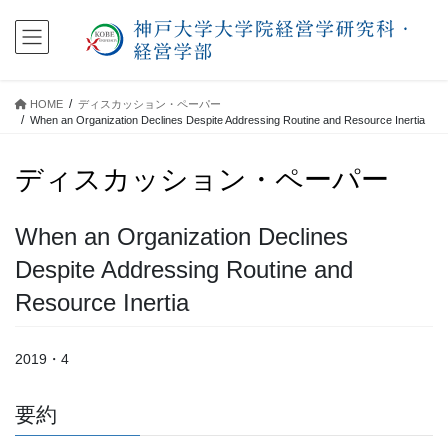
コ
ナ
ン
ビ
テ
ゲ
ン
ー
ツ
シ
HOME
ディスカッション・ペーパー
に
ョ
When an Organization Declines Despite Addressing Routine and Resource Inertia
移
ン
動
に
ディスカッション・ペーパー
移
動
When an Organization Declines
Despite Addressing Routine and
Resource Inertia
2019・4
要約